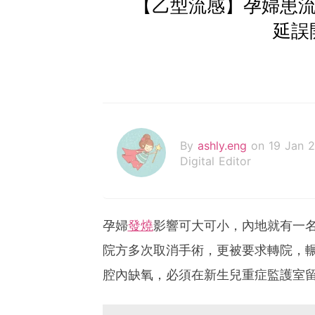
【乙型流感】孕婦患流
延誤
By
ashly.eng
on 19 Jan 
Digital Editor
孕婦
發燒
影響可大可小，內地就有一
院方多次取消手術，更被要求轉院，輾
腔內缺氧，必須在新生兒重症監護室