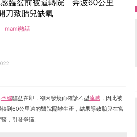
感臨盆前被逼轉院 奔波60公里
開刀致胎兒缺氧
mami熱話
2022
名
孕婦
臨盆在即，卻因發燒而確診乙型
流感
，因此被
轉到60公里遠的醫院隔離生產，結果導致胎兒在宮
留醫，引發爭議。