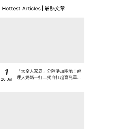
最熱文章
Hottest Articles
1
「太空人家庭」分隔港加兩地！經
理人媽媽一打二獨自扛起育兒重
26 Jul
擔！Stephanie｜經理人｜太空人
家庭｜職場媽媽