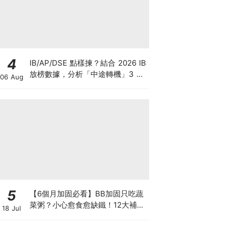
4
IB/AP/DSE 點樣揀？結合 2026 IB
放榜數據，分析「中途轉機」3 大
06 Aug
考慮！
5
【6個月加固必看】BB加固只吃蔬
菜粥？小心愈食愈缺鐵！12大補鐵
18 Jul
食材清單＋一星期食譜推薦