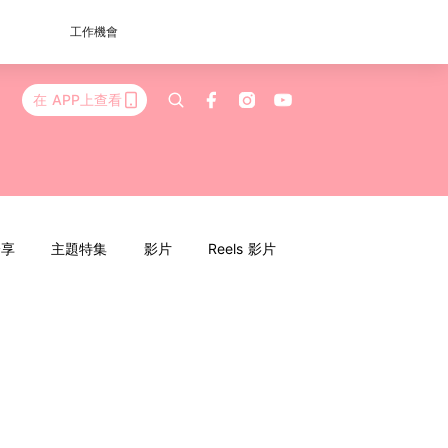
工作機會
在 APP上查看
分享
主題特集
影片
Reels 影片