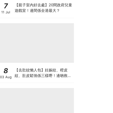
7
【親子室內好去處】20間政府兒童
遊戲室！邊間係全港最大？
11 Jul
8
【去肚紋懶人包】妊娠紋、橙皮
紋、肚皮鬆弛係三樣嘢！邊啲救得
03 Aug
返、邊啲只能淡化？