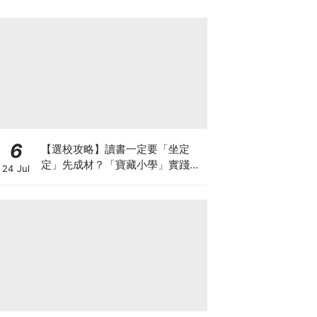
6
【選校攻略】讀書一定要「坐定
定」先成材？「寶藏小學」實踐動
24 Jul
靜循環激發孩子潛能