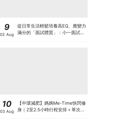
9
從日常生活輕鬆培養高EQ、應變力
滿分的「面試體質」：小一面試最
02 Aug
強備戰指南
10
【中環減肥】媽媽Me-Time快閃修
身｜2至2.5小時行程安排＋單次收
03 Aug
費攻略