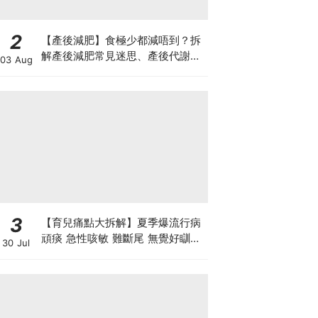
2
【產後減肥】食極少都減唔到？拆
解產後減肥常見迷思、產後代謝、
03 Aug
水腫原因＋淋巴引流、Onda Pro
修身攻略
3
【育兒痛點大拆解】夏季爆流行病
頑痰 急性咳敏 難斷尾 無覺好瞓？
30 Jul
中醫教路 一招踢走頑痰斷尾！