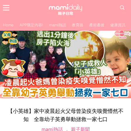
Home
APP限定內容!
mami熱話
教育路
產前產後
健康資訊
【小英雄】家中凌晨起火父母曾染疫失嗅覺懵然不
知 全靠幼子英勇舉動拯救一家七口
mami熱話
親子新聞