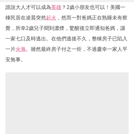
誰說大人才可以成為
英雄
？2歲小朋友也可以！美國一
棟民居在凌晨突然
起火
，然而一對爸媽正在熟睡未有察
覺，所幸2歲兒子聞到濃煙，驚醒後立即通知爸媽，讓
一家七口及時逃出。在他們逃後不久，整棟房子已陷入
一片
火海
。雖然最終房子付之一炬，不過慶幸一家人平
安無事。