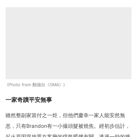
Photo from 翻攝自《GMA》
一家奇蹟平安無事
雖然整副家當付之一炬，但他們慶幸一家人能安然無
恙，只有Brandon有一小撮頭髮被燒焦。經初步估計，
起火原因跟放置在客廳的煤氣暖爐有關。逃過一劫的媽