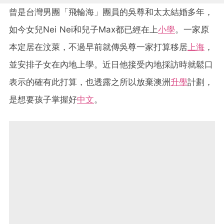
曾是台灣男團「飛輪海」團員的吳尊和太太結婚多年，
如今女兒Nei Nei和兒子Max都已經在上
小學
。一家原
本定居在汶萊，不過早前就傳吳尊一家打算移居
上海
，
並安排子女在內地上學。近日他接受內地採訪時就鬆口
表示的確有此打算，也透露之所以放棄澳洲
升學
計劃，
是想要孩子掌握好
中文
。