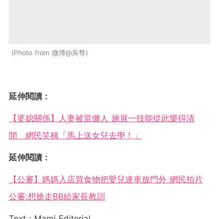
Photo from 微博@吳尊
延伸閱讀：
【婆媳關係】人妻被當傭人 施展一技能從此樂得清
閒 網民笑稱「馬上送女兒去學！」
延伸閱讀：
【公審】媽媽入店買食物把嬰兒連車放門外 網民拍片
公審:想搶走BB給家長教訓
Text：Mami Editorial