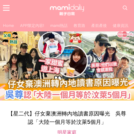
Home
APP限定內容!
mami熱話
教育路
產前產後
健康資訊
【星二代】仔女棄澳洲轉內地讀書原因曝光 吳尊
認「大陸一個月等於汶萊5個月」
明星家庭