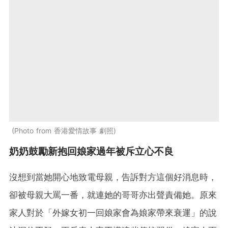
Photo from 香港愛情故事 劇照
奶奶鼓勵新抱回娘家過年被斥立心不良
沒想到當她開心地致電母親，告訴對方這個好消息時，
卻被母親大罵一番，就連她的哥哥亦出聲責備她。原來
家人對於「外嫁女初一回娘家會為娘家帶來衰運」的說