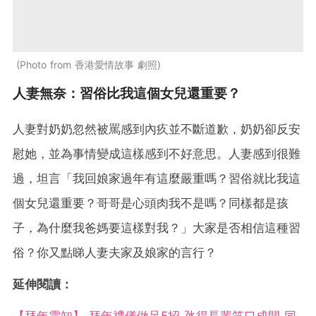
Photo from 香港愛情故事 劇照
人妻無奈：習俗比我這個女兒還重要？
人妻對奶奶忽然被罵感到內疚並不斷道歉，奶奶卻反安
慰她，並為事情變成這樣感到不好意思。人妻感到很難
過，坦言「我回娘家過年有這麼嚴重嗎？習俗就比我這
個女兒還重要？哥哥是心頭肉我不是嗎？同樣都是孩
子，為什麼我爸媽要這樣對我？」大家是否相信這種習
俗？你又點睇人妻夫家及娘家的言行？
延伸閱讀：
【拜年需知】 拜年禮儀做足5招 氹得長輩笑口成開 同