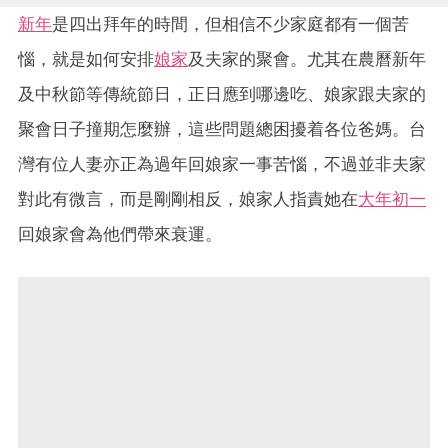
新年
是四出拜年的時間，但相信不少家庭都有一個苦
惱，就是如何安排
娘家
及夫家的聚會。尤其在農曆新年
及中秋節等傳統節日，正日應到哪邊吃、娘家跟夫家的
聚會日子撞期怎麼辦，這些問題總困擾着各位爸媽。台
灣有位人妻亦正為過年回娘家一事苦惱，不過並非夫家
對此有微言，而是剛剛相反，娘家人指責她在
大年初一
回娘家會為他們帶來衰運。