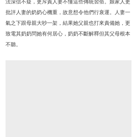
法深信不疑，更斥責人妻不懂這些傳統習俗。娘家人更
批評人妻的奶奶心機重，故意想令他們行衰運。人妻一
氣之下跟母親大吵一架，結果她父親也打來責備她，更
致電其奶奶問她有何居心，奶奶不斷解釋但其父母根本
不聽。