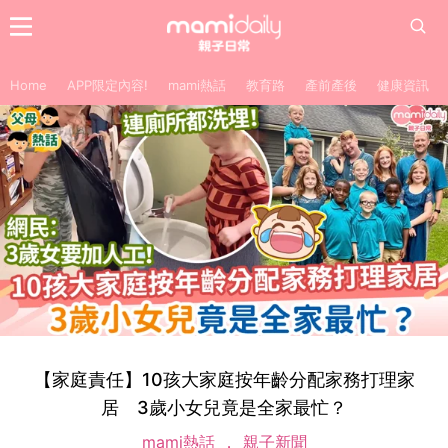
Home
APP限定內容!
mami熱話
教育路
產前產後
健康資訊
【家庭責任】10孩大家庭按年齡分配家務打理家
居 3歲小女兒竟是全家最忙？
mami熱話
親子新聞