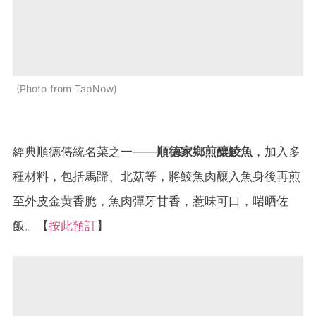
Photo from TapNow
經典順德傳統名菜之一——
順德家鄉煎釀鯪魚
，加入多
種材料，包括馬蹄、北菇等，將鯪魚肉釀入魚身後再煎
至外皮金黄香脆，魚肉彈牙甘香，惹味可口，啱晒佐
飯。【
按此預訂
】