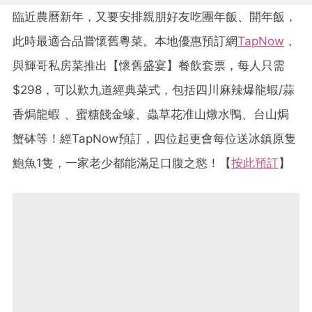
臨近農曆新年，又要安排親朋好友吃團年飯、開年飯，
此時最適合品嘗懷舊粵菜。本地優惠預訂網
TapNow
，
與輝哥私房菜推出【懷舊盛宴】餐飲套票，每人只需
$298，可以歎九道經典菜式，包括四川麻辣爆龍蝦/蒜
香焗龍蝦 、蜜糖餞金蠔、蟲草花准山燉水鴨、台山焗
蟹砵等！經TapNow預訂，四位起更會每位送冰鎮原隻
鮑魚1隻，一家老少都能滿足口腹之慾！【
按此預訂
】