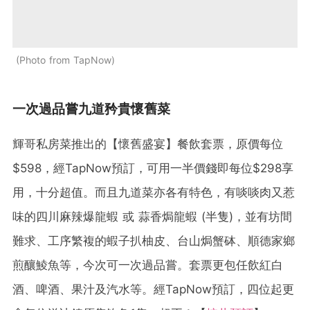
Photo from TapNow
一次過品嘗九道矜貴懷舊菜
輝哥私房菜推出的【懷舊盛宴】餐飲套票，原價每位
$598，經TapNow預訂，可用一半價錢即每位$298享
用，十分超值。而且九道菜亦各有特色，有啖啖肉又惹
味的四川麻辣爆龍蝦 或 蒜香焗龍蝦 (半隻)，並有坊間
難求、工序繁複的蝦子扒柚皮、台山焗蟹砵、順德家鄉
煎釀鯪魚等，今次可一次過品嘗。套票更包任飲紅白
酒、啤酒、果汁及汽水等。經TapNow預訂，四位起更