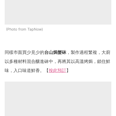
Photo from TapNow
同樣巿面買少見少的
台山焗蟹砵
，製作過程繁複，大廚
以多種材料混合釀進砵中，再將其以高溫烤焗，鎖住鮮
味，入口味道鮮香。【
按此預訂
】