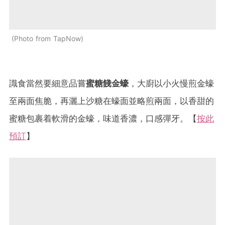
Photo from TapNow
識食當然要細意品嘗
蜜糖餞金蠔
，大廚以小火慢煎金蠔
至兩面焦脆，再灑上沙糖在蠔面並略煎兩面，以香甜的
蜜糖包裹着軟滑的金蠔，味道香濃，口感彈牙。【
按此
預訂
】