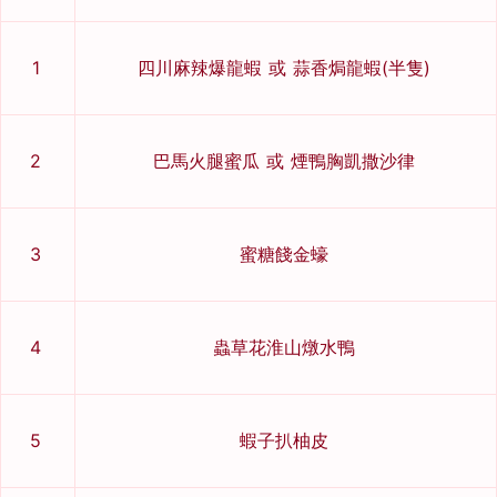
1
四川麻辣爆龍蝦 或 蒜香焗龍蝦(半隻)
2
巴馬火腿蜜瓜 或 煙鴨胸凱撒沙律
3
蜜糖餞金蠔
4
蟲草花淮山燉水鴨
5
蝦子扒柚皮