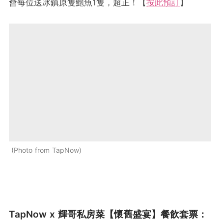
會每位送冰鎮原隻鮑魚1隻，超正！【
按此預訂
】
Photo from TapNow
TapNow x 輝哥私房菜【懷舊盛宴】餐飲套票：