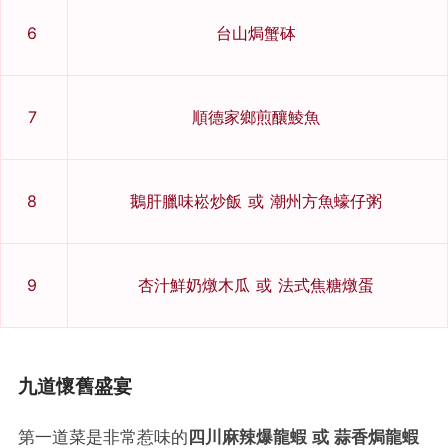
6
台山焗蟹砵
7
順德家鄉煎釀鯪魚
8
鵝肝臘味崧炒飯 或 潮州方魚蠔仔粥
9
杏汁鮮奶燉木瓜 或 法式焦糖燉蛋
九道懷舊盛宴
第一道菜是非常惹味的
四川麻辣爆龍蝦 或 蒜香焗龍蝦