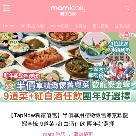
Home
APP限定內容!
mami熱話
教育路
產前產後
健康資訊
【TapNow獨家優惠】半價享用精緻懷舊粵菜歎龍
蝦金蠔 9道菜+紅白酒任飲 團年好選擇
mami熱話
著數優惠