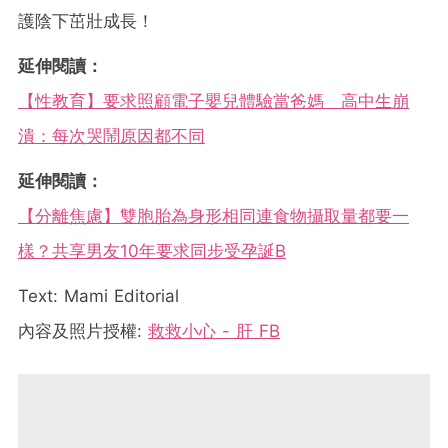
護陰下茁壯成長！
延伸閱讀：
【性教育】要求照顧電子嬰兒體驗當爸媽 高中生崩
潰：每次哭鬧原因都不同
延伸閱讀：
【分離焦慮】雙胞胎為身形相同連食物攝取量都要一
樣？共享男友10年要求同步受孕誕B
Text: Mami Editorial
內容及照片授權:
救救小心 - 肝 FB