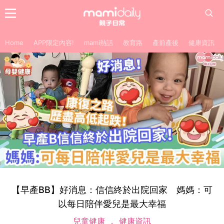
Home
APP限定內容!
mami熱話
教育路
產前產後
健康資訊
【早產BB】好消息：信信終於出院回家 媽媽：可
以每日陪伴愛兒是最大幸福
兒童健康
健康資訊