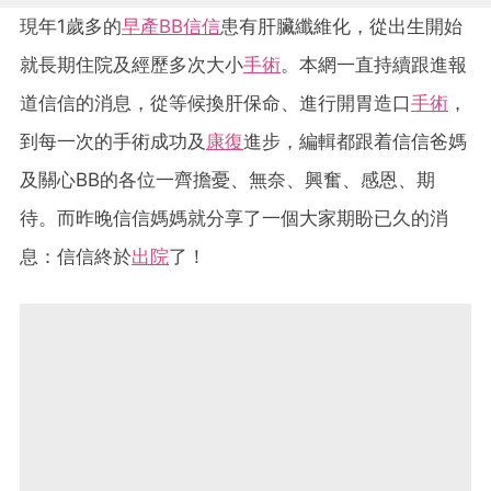
現年1歲多的
早產BB信信
患有肝臟纖維化，從出生開始
就長期住院及經歷多次大小
手術
。本網一直持續跟進報
道信信的消息，從等候換肝保命、進行開胃造口
手術
，
到每一次的手術成功及
康復
進步，編輯都跟着信信爸媽
及關心BB的各位一齊擔憂、無奈、興奮、感恩、期
待。而昨晚信信媽媽就分享了一個大家期盼已久的消
息：信信終於
出院
了！