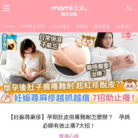
Home
APP限定內容!
mami熱話
教育路
產前產後
健康資訊
【妊娠蕁麻疹】孕期肚皮痕癢難耐怎麼辦？ 孕媽
必睇有效止癢7大招！
懷孕心得