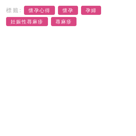
標籤:
懷孕心得
懷孕
孕婦
妊娠性蕁麻疹
蕁麻疹