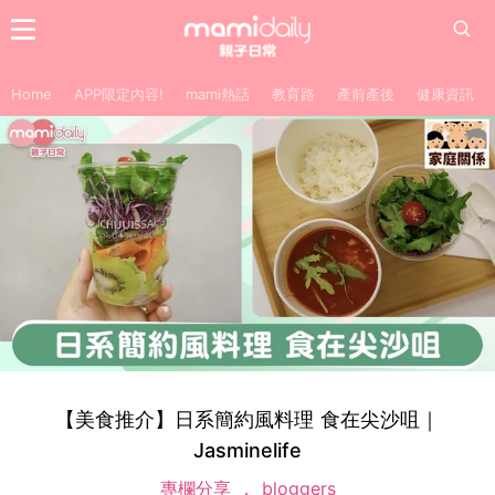
Home
APP限定內容!
mami熱話
教育路
產前產後
健康資訊
【美食推介】日系簡約風料理 食在尖沙咀｜
Jasminelife
專欄分享
bloggers