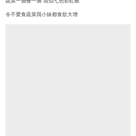
蔬菜一層叠一層 就似七色彩虹般
令不愛食蔬菜我小妹都食欲大增