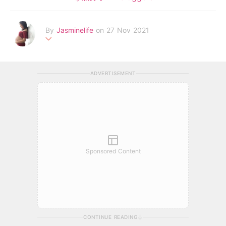
By
Jasminelife
on 27 Nov 2021
Jasmine 新手媽媽，飲食 l 生活 l 旅遊 l 美妝 l 親子 l 寵物。放假
喜歡四圍尋找港式美味 新奇有趣。小妹除了欣賞食物的質素外。
ADVERTISEMENT
亦很喜歡聽小店背後努力的故事。
Sponsored Content
CONTINUE READING