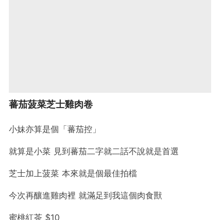
蕃茄菠菜芝士雞肉卷
小妹亦算是個「蕃茄控」
就算是小菜 見到蕃茄二字就二話不說就是首選
芝士加上菠菜 本來就是個最佳拍檔
今次再釀進雞肉裡 就滿足到我這個肉食獸
蜜桃紅茶 $10