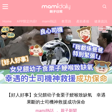
Home
APP限定內容!
mami熱話
教育路
產前產後
健康資訊
【好人好事】女兒餵幼子食栗子鯁喉致缺氧 幸遇
果斷的士司機神救援成功保命
mami熱話
親子新聞