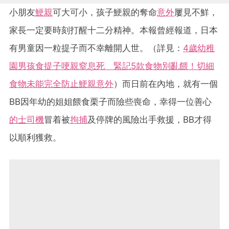
小朋友
鯁親
可大可小，孩子鯁親的奪命
意外
屢見不鮮，
家長一定要時刻打醒十二分精神。本報曾經報道，日本
有男童因一粒提子而不幸離開人世。（詳見：
4歲幼稚
園男孩食提子哽親窒息死 緊記5款食物別亂餵！切細
食物未能完全防止鯁親意外
）而日前在內地，就有一個
BB因年幼的姐姐餵食栗子而險些喪命，幸得一位善心
的士司機
冒着被
拘捕
及停牌的風險出手救援，BB才得
以順利獲救。