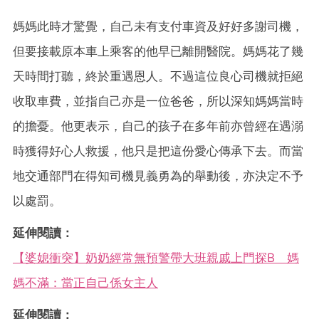
媽媽此時才驚覺，自己未有支付車資及好好多謝司機，
但要接載原本車上乘客的他早已離開醫院。媽媽花了幾
天時間打聽，終於重遇恩人。不過這位良心司機就拒絕
收取車費，並指自己亦是一位爸爸，所以深知媽媽當時
的擔憂。他更表示，自己的孩子在多年前亦曾經在遇溺
時獲得好心人救援，他只是把這份愛心傳承下去。而當
地交通部門在得知司機見義勇為的舉動後，亦決定不予
以處罰。
延伸閱讀：
【婆媳衝突】奶奶經常無預警帶大班親戚上門探B 媽
媽不滿：當正自己係女主人
延伸閱讀：