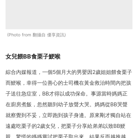
Photo from 翻攝自 優享資訊
女兒餵BB食栗子鯁喉
綜合內媒報道，一個5個月大的男嬰因2歲姐姐餵食栗子
而鯁喉，幸得一位善心的士司機在黃金救治時間內把孩
子送往急症室，BB才得以成功保命。事源當時媽媽正
在廚房煮飯，忽然聽到幼子放聲大哭。媽媽從BB哭聲
就察覺到不妥，立即跑到孩子身邊。原來剛才獨自站在
遠處吃栗子的2歲女兒，把栗子分享給弟弟以致BB鯁
親。驚慌的媽媽嘗試把栗子取出來，結果反而越推越