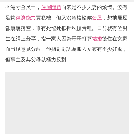
香港寸金尺土，
住屋問題
向來是不少夫妻的煩惱。沒有
足夠
經濟能力
買私樓，但又沒資格輪候
公屋
，想抽居屋
卻屢屢落空，唯有死慳死抵捱私樓貴租。日前就有位男
生在網上分享，指一家人因為哥哥打算
結婚
後住在女家
而出現意見分歧。他指哥哥認為搬入女家有不少好處，
但事主及其父母就極力反對。