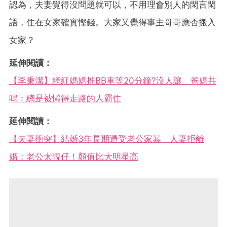
認為，夫妻覺得沒問題就可以，不用理會別人的閑言閑
語，住在女家確實慳錢。大家又覺得事主哥哥應否搬入
女家？
延伸閱讀：
【李秉潔】網紅媽媽推BB車等20分鐘?沒人讓 爸媽共
鳴：總是被懶得走路的人霸住
延伸閱讀：
【夫妻衝突】結婚3年長期遭受老公家暴 人妻拒離
婚：老公太靚仔！顏值比大明星高