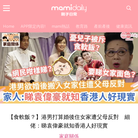
Home
APP限定內容!
mami熱話
教育路
產前產後
健康資訊
【食軟飯？】港男打算婚後住女家遭父母反對 細
佬：睇袁偉豪就知香港人好現實
家庭關係