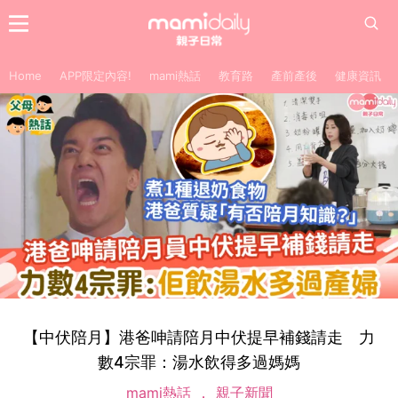
Home
APP限定內容!
mami熱話
教育路
產前產後
健康資訊
【中伏陪月】港爸呻請陪月中伏提早補錢請走 力
數4宗罪：湯水飲得多過媽媽
mami熱話
親子新聞