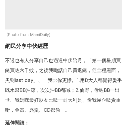
Photo from MamiDaily
網民分享中伏經歷
不過也有人分享自己也遇過中伏陪月，「第一個星期買
餸買咗六千蚊，之後我哋話自己買返餸，佢全程黑面，
黑到last day」、「我比你更慘。1.用D大人都覺得燙手
既水幫BB沖涼，次次沖BB都喊；2.偷野，偷咗BB一出
世、我媽咪最好朋友比嘅一封大利是、偷我屋企嘅貴重
嘢，金器、匙羹、CD都偷」。
延伸閱讀：