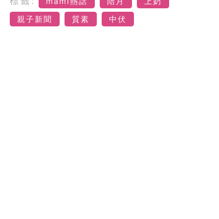
標籤:
mami熱話
陪月
上奶
親子新聞
質素
中伏