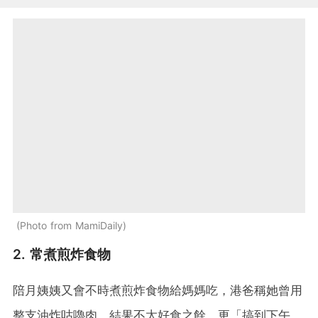
Photo from MamiDaily
2. 常煮煎炸食物
陪月姨姨又會不時煮煎炸食物給媽媽吃，港爸稱她曾用
整支油炸咕嚕肉，結果不太好食之餘，更「搞到下午