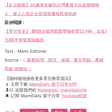
【赴台探親】30歲港女嫁到台灣產後大出血變植物
人 家人心急赴台探望卻遭移民局拒絕
延伸閲讀：
【育兒安全】 憂BB冷親用鬆緊帶箍前臂12小時 出生1
天BB手臂發黑險截肢
Text：Mami Editorial
Source：
~ 家務助理、陪月、保姆、嬰兒照顧、產婦
照顧 情報站 ~
【隨時隨地接收更多育兒教育資訊】
📱 立即下載
MamiDaily 親子日常APP
🤱🏻 追蹤我們的
Instagram: mamidaily.hk
🔔 訂閱 MamiDaily 親子日常
Youtube頻道