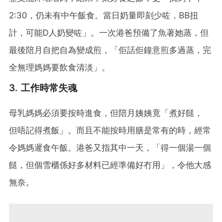
2:30，仍未有中午飯食。當日奶量即刻少咗，BB扭
計，可能D人奶變咗」。一次港爸預備了魚著她蒸，但
最後陪月自把自為變成煎，「佢話佢鐘意煎多過蒸，完
全無理媽媽要飲食清淡」。
3. 工作時常失魂
母乳媽媽必須要按時進食，但陪月姨姨竟「煮好餸，
但唔記得煮飯」。而且不能按時用膳是常有的時，經常
令媽媽遲食午飯。港爸又指其中一天，「得一個湯一個
餸，但個雪櫃係好多材料已經準備好冇用」，令他大感
無奈。