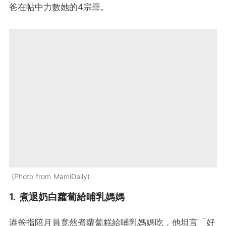
爸在帖中力數她的4宗罪。
Photo from MamiDaily
1. 煮退奶白蘿蔔給哺乳媽媽
港爸指陪月員竟然煮蘿蔔糕給哺乳媽媽吃，他坦言「好