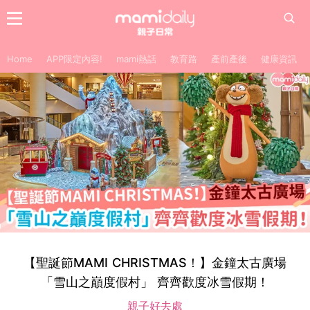
Home
APP限定內容!
mami熱話
教育路
產前產後
健康資訊
【聖誕節MAMI CHRISTMAS！】金鐘太古廣場
「雪山之巔度假村」 齊齊歡度冰雪假期！
親子好去處