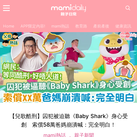
Home
APP限定內容!
mami熱話
教育路
產前產後
健康資訊
【兒歌酷刑】囚犯被迫聽《Baby Shark》身心受
創 索償58萬爸媽崩潰喊：完全明白！
mami熱話
親子新聞