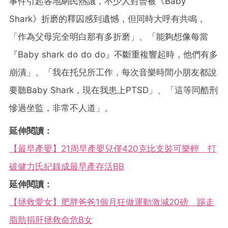
事件引起各地網民熱議，不少人對曾被《Baby
Shark》折磨的釋囚感到遺憾，但同時大呼有共鳴，
「作為父母完全明白那有多折磨」、「能夠想像每當
『Baby shark do do do』不斷重複響起時，他們有多
崩潰」、「我在托兒所工作，每次音樂時間小朋友都說
要聽Baby Shark，現在我患上PTSD」、「這等同酷刑
慘過坐監，非常不人道」。
延伸閱讀：
【最早產嬰】21周早產嬰兒僅420克比支裝可樂輕 打
破健力氏紀錄成最早產存活BB
延伸閱讀：
【拯救愛女】肥胖爸爸1個月狂做運動激減20磅 踢走
脂肪捐肝拯救命危B女