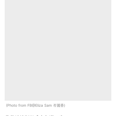
Photo from FB@Eliza Sam 岑麗香