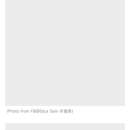
Photo from FB@Eliza Sam 岑麗香