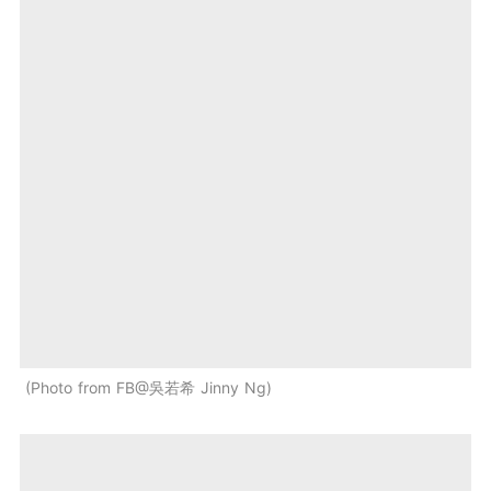
Photo from FB@吳若希 Jinny Ng