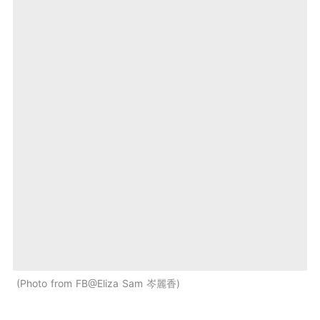
Photo from FB@Eliza Sam 岑麗香