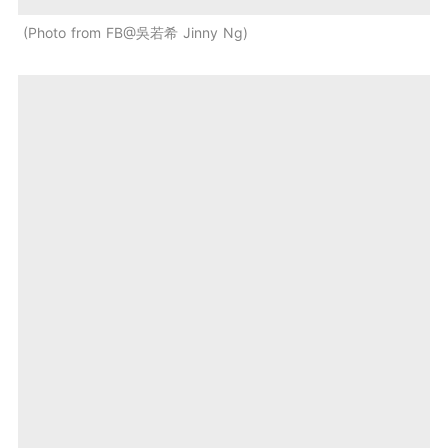
Photo from FB@吳若希 Jinny Ng