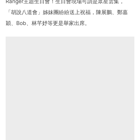
Ranger主題生日會！生日會現場可謂是眾星雲集，
「胡說八道會」姊妹團紛紛送上祝福，陳展鵬、鄭嘉
穎、Bob、林芊妤等更是舉家出席。