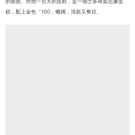
的面面。而他一百天的蛋糕，是一個士多啤梨忌廉蛋
糕，配上金色「100」蠟燭，清新又奪目。