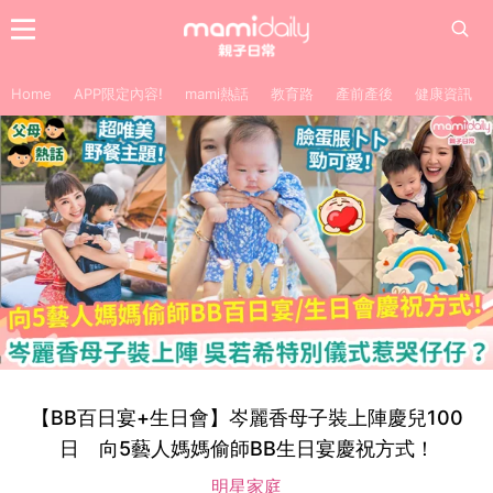
Home
APP限定內容!
mami熱話
教育路
產前產後
健康資訊
【BB百日宴+生日會】岑麗香母子裝上陣慶兒100
日 向5藝人媽媽偷師BB生日宴慶祝方式！
明星家庭