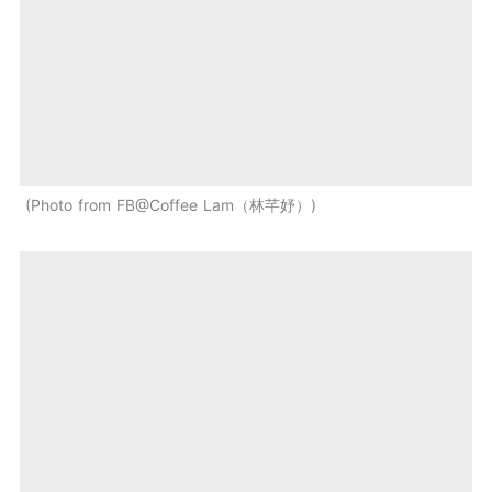
Photo from FB@Coffee Lam（林芊妤）