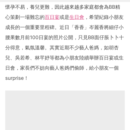
懷孕不易，養兒更難，因此越來越多家庭都會為BB精
心策劃一場難忘的
百日宴
或是
生日會
，希望紀錄小朋友
成長的一個重要里程碑。近日「香香」岑麗香將細仔小
腰果數月前100日宴的照片公開，只見BB面仔脹卜卜十
分得意，氣氛溫馨。其實近期不少藝人爸媽，如胡杏
兒、吳若希、林芊妤等都為小朋友陸續舉辦百日宴或生
日會，家長們不妨向藝人爸媽們偷師，給小朋友一個
surprise！