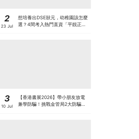
2
想培養出DSE狀元，幼稚園該怎麼
選？4間考入熱門直資「平靚正」
23 Jul
免費幼稚園！
3
【香港書展2026】帶小朋友放電
兼學防騙！挑戰金管局2大防騙遊
10 Jul
戲、贏「嗱喳蕉」購物袋及多款驚
喜紀念品！