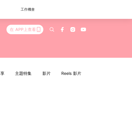
工作機會
在 APP上查看
分享
主題特集
影片
Reels 影片