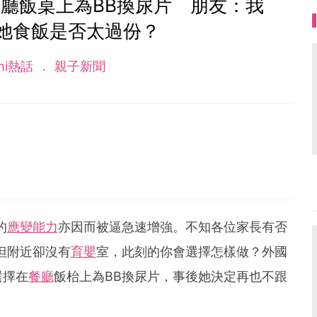
廳飯桌上為BB換尿片 朋友：我
她食飯是否太過份？
mi熱話
親子新聞
的
應變能力
亦因而被逼急速增強。不知各位家長有否
但附近卻沒有
育嬰
室，此刻的你會選擇怎樣做？外國
選擇在
餐廳
飯枱上為BB換尿片，事後她決定再也不跟