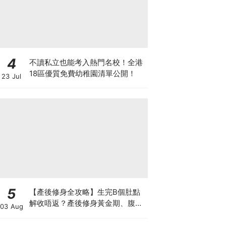
4
不讀私立也能考入熱門名校！全港
18區優質免費幼稚園清單公開！
23 Jul
5
【產後修身全攻略】生完B個肚點
解收唔返？產後修身黃金期、腹直
03 Aug
肌分離、紮肚定做機一次睇