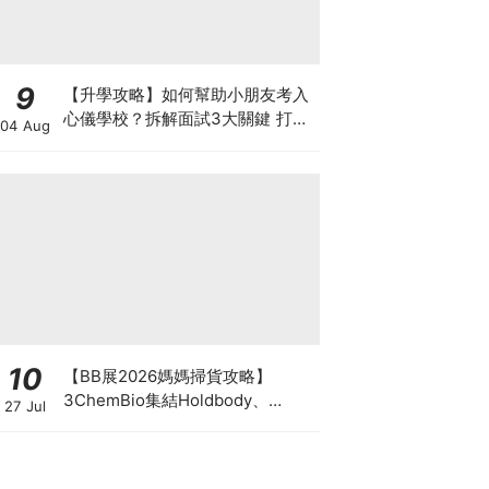
9
【升學攻略】如何幫助小朋友考入
心儀學校？拆解面試3大關鍵 打好
04 Aug
多元智能發展的營養基礎
10
【BB展2026媽媽掃貨攻略】
3ChemBio集結Holdbody、
27 Jul
ProVen、森下仁丹、Return人氣
品牌激減！低至18折＋買3送1＋原
箱優惠低至65折