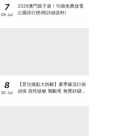
7
2026澳門親子遊！10個免費放電
公園排行榜(附詳細資料)
09 Jul
8
【育兒痛點大拆解】夏季爆流行病
頑痰 急性咳敏 難斷尾 無覺好瞓？
30 Jul
中醫教路 一招踢走頑痰斷尾！