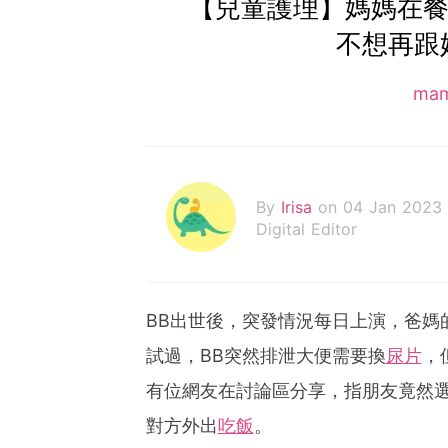
【兒童護理】媽媽在餐
不想再跟
ma
By
Irisa
on 04 Jan 2023
Digital Editor
BB出世後，突發情況每日上演，爸媽
試過，BB突然排泄大便需要換
尿片
，
有位網友在討論區分享，指朋友竟然
對方外出
吃飯
。