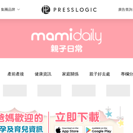
集團品牌
廣告查詢
產前產後
健康資訊
家庭關係
親子好去處
專欄