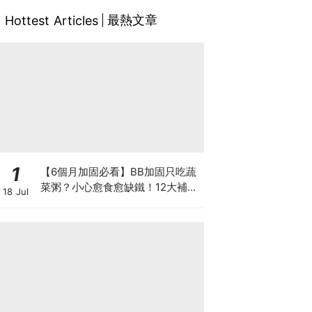
最熱文章
Hottest Articles
1
【6個月加固必看】BB加固只吃蔬
菜粥？小心愈食愈缺鐵！12大補鐵
18 Jul
食材清單＋一星期食譜推薦