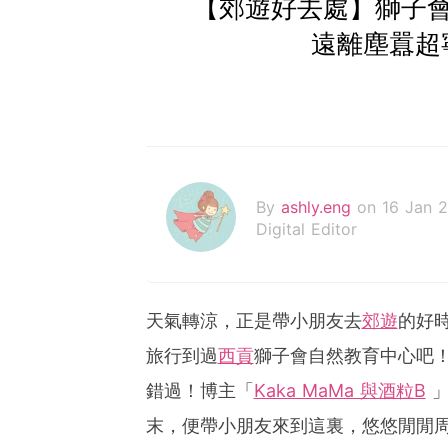
【郊遊好去處】獅子
遠離塵囂超
By
ashly.eng
on 16 Jan 
Digital Editor
天氣轉涼，正是帶小朋友去
郊遊
的好
旅行到過
西貢
獅子會自然教育中心吧
錯過！博主「
Kaka MaMa 與酒粒B
」
末，便帶小朋友來到這裏，悠悠閒閒