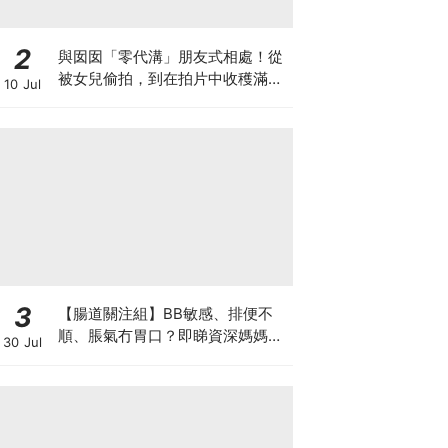
2
與囡囡「零代溝」朋友式相處！從
被女兒偷拍，到在拍片中收穫滿足
10 Jul
感！VAL媽｜美如｜KOL媽媽
3
【腸道關注組】BB敏感、排便不
順、脹氣冇胃口？即睇資深媽媽分
30 Jul
享經驗之談 輕鬆解決湊B煩惱