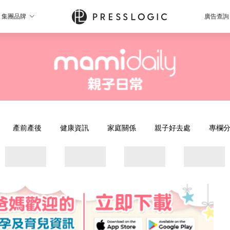
集團品牌
廣告查詢
產前產後
健康資訊
家庭關係
親子好去處
專欄