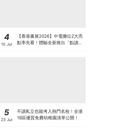
4
【香港書展2026】中電攤位2大亮
點率先看！體驗全新推出「點讀故
10 Jul
事書」系列＋升級版《低碳城市規
劃師》電子桌遊
5
不讀私立也能考入熱門名校！全港
18區優質免費幼稚園清單公開！
23 Jul