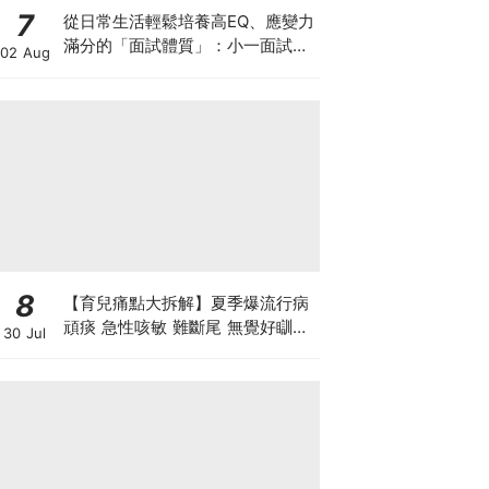
7
從日常生活輕鬆培養高EQ、應變力
滿分的「面試體質」：小一面試最
02 Aug
強備戰指南
8
【育兒痛點大拆解】夏季爆流行病
頑痰 急性咳敏 難斷尾 無覺好瞓？
30 Jul
中醫教路 一招踢走頑痰斷尾！