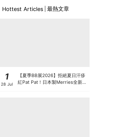
最熱文章
Hottest Articles
1
【夏季BB展2026】拒絕夏日汗疹
紅Pat Pat！日本製Merries全新超
28 Jul
吸安睡褲挑戰全晚零外漏 皇牌
First Premium系列買1送1！