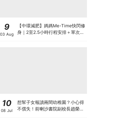
9
【中環減肥】媽媽Me-Time快閃修
身｜2至2.5小時行程安排＋單次收
03 Aug
費攻略
10
想幫子女報讀兩間幼稚園？小心得
不償失！前喇沙書院副校長趙榮
08 Jul
德：先問自己能否解決這3大問
題！