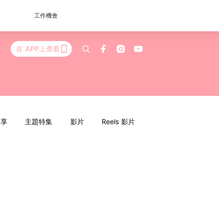
工作機會
在 APP上查看
分享
主題特集
影片
Reels 影片