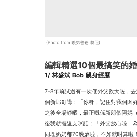
Photo from 暖男爸爸 劇照
編輯精選10個最搞笑的
1/ 林盛斌 Bob 親身經歷
7-8年前試過有一次個外父飲大咗，
個新郎哥講：「你呀，記住對我個囡
之後全場靜晒，最正嘅係新郎個阿媽
後我就攞返支咪話：「外父放心啦，
同埋奶奶都70幾歲啦，不如就咁算啦