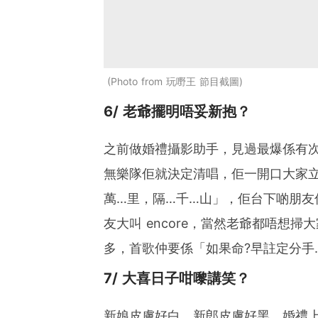
Photo from 玩嘢王 節目截圖
6/ 老爺擺明唔妥新抱？
之前做婚禮攝影助手，見過最爆係有
無樂隊佢就決定清唱，佢一開口大家
萬…里，隔…千…山」，佢台下啲朋友
友大叫 encore，當然老爺都唔想
多，首歌仲要係「如果命?早註定分手
7/ 大喜日子咁嚟講笑？
新娘皮膚好白，新郎皮膚好黑，婚禮上