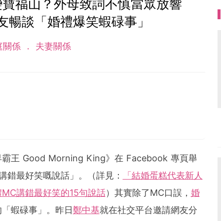
變寶福山？外母致詞不慎當眾放響
友暢談「婚禮爆笑蝦碌事」
庭關係
夫妻關係
od Morning King》在 Facebook 專頁舉
講錯最好笑嘅說話」。（詳見：
「結婚蛋糕代表新人
MC講錯最好笑的15句說話
）其實除了MC口誤，
婚
的「蝦碌事」。昨日
鄭中基
就在社交平台邀請網友分