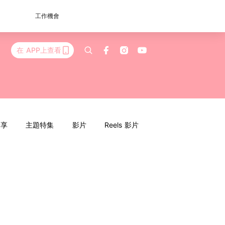
工作機會
在 APP上查看
分享
主題特集
影片
Reels 影片