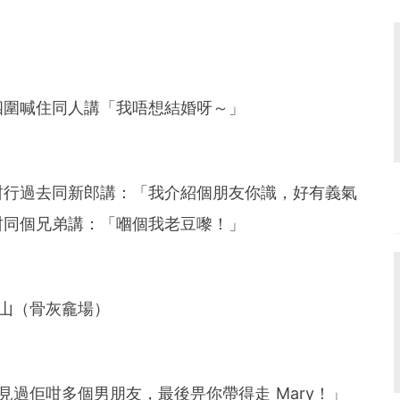
四圍喊住同人講「我唔想結婚呀～」
咁行過去同新郎講：「我介紹個朋友你識，好有義氣
咁同個兄弟講：「嗰個我老豆嚟！」
山（骨灰龕場）
見過佢咁多個男朋友，最後畀你帶得走 Mary！」