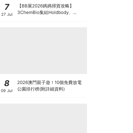
7
【BB展2026媽媽掃貨攻略】
3ChemBio集結Holdbody、
27 Jul
ProVen、森下仁丹、Return人氣
品牌激減！低至18折＋買3送1＋原
箱優惠低至65折
8
2026澳門親子遊！10個免費放電
公園排行榜(附詳細資料)
09 Jul