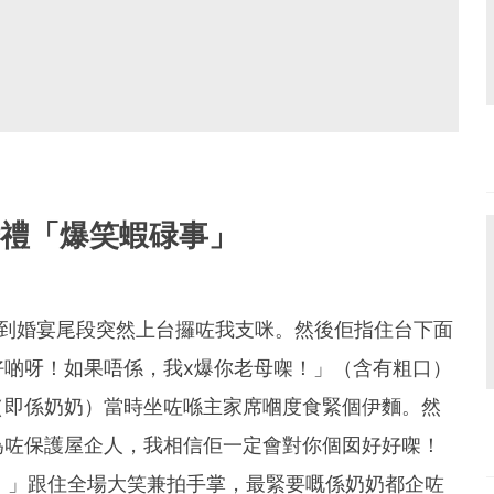
婚禮「爆笑蝦碌事」
去到婚宴尾段突然上台攞咗我支咪。然後佢指住台下面
好啲呀！如果唔係，我x爆你老母㗎！」（含有粗口）
（即係奶奶）當時坐咗喺主家席嗰度食緊個伊麵。然
為咗保護屋企人，我相信佢一定會對你個囡好好㗎！
！」跟住全場大笑兼拍手掌，最緊要嘅係奶奶都企咗