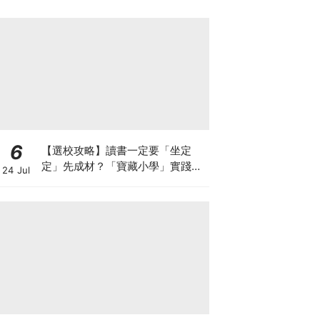
6
【選校攻略】讀書一定要「坐定
定」先成材？「寶藏小學」實踐動
24 Jul
靜循環激發孩子潛能