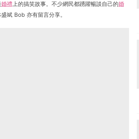
談
婚禮
上的搞笑故事。不少網民都踴躍暢談自己的
婚
盛斌 Bob 亦有留言分享。