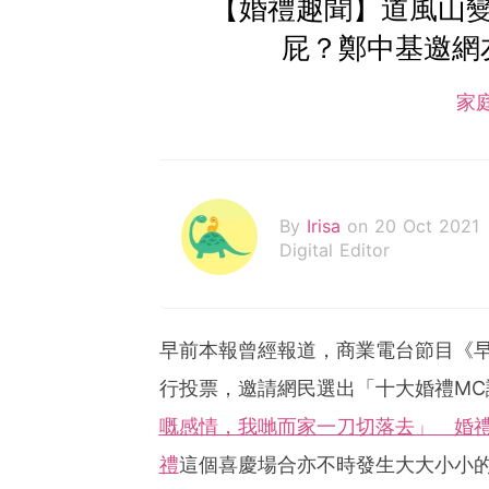
【婚禮趣聞】道風山
屁？鄭中基邀網
家
By
Irisa
on 20 Oct 2021
Digital Editor
早前本報曾經報道，商業電台節目《早霸王 Go
行投票，邀請網民選出「十大婚禮MC
嘅感情，我哋而家一刀切落去」 婚禮
禮
這個喜慶場合亦不時發生大大小小