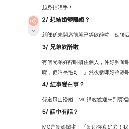
起身拍晒手！
2/ 想結婚變離婚？
新郎係未開席前就已經飲醉咗，然後
3/ 兄弟飲醉啦
有個兄弟好醉咁攬住個人，仲好興奮
㗎，佢叫長毛哥！」然後新郎好冷靜
4/ 紅事變白事？
係道風山證婚，MC講咗歡迎來到寶福
5/ 話中有話？
MC是新娘閨蜜：「新郎你真好彩！我