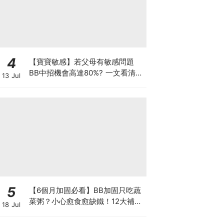
4
【寶寶敏感】若父母有敏感問題
BB中招機會高達80%? 一文看清預
13 Jul
防敏感關鍵因素！
5
【6個月加固必看】BB加固只吃蔬
菜粥？小心愈食愈缺鐵！12大補鐵
18 Jul
食材清單＋一星期食譜推薦