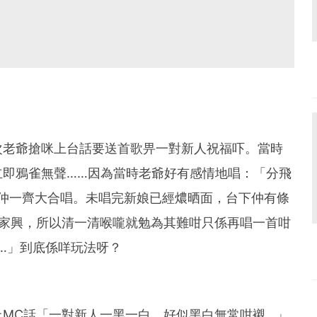
次老爺搶咪上台話要送首歌畀一對新人祝福吓。當時
立即鴉雀無聲……因為當時老爺好有感情地唱：「分飛
仲一齊大合唱。未唱完新娘已經燶晒面，台下仲有條
掃大家興，所以清一清喉嚨就勉為其難咁只係再唱一首咁
…」到底係咩玩法呀？
MC話「一對新人一黑一白，好似黑白無常咁襯…」