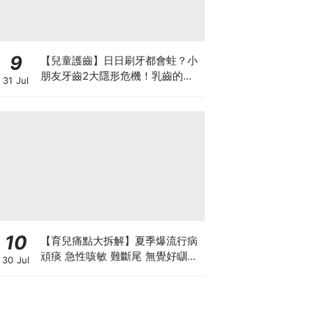
9
【兒童護齒】日日刷牙都會蛀？小
朋友牙齒2大隱形危機！乳齒的琺
31 Jul
瑯質比成人薄弱50%！選牙膏要睇
含氟量！
10
【育兒痛點大拆解】夏季爆流行病
頑痰 急性咳敏 難斷尾 無覺好瞓？
30 Jul
中醫教路 一招踢走頑痰斷尾！