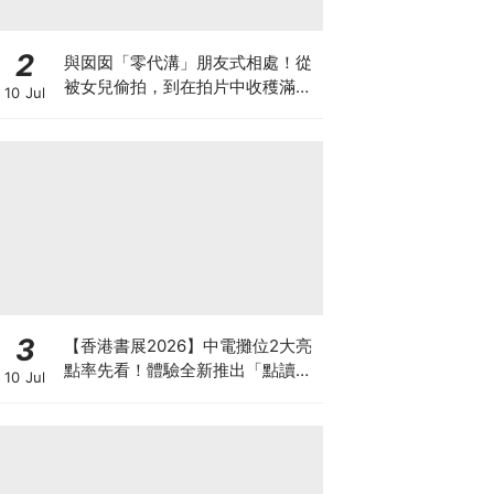
2
與囡囡「零代溝」朋友式相處！從
被女兒偷拍，到在拍片中收穫滿足
10 Jul
感！VAL媽｜美如｜KOL媽媽
3
【香港書展2026】中電攤位2大亮
點率先看！體驗全新推出「點讀故
10 Jul
事書」系列＋升級版《低碳城市規
劃師》電子桌遊