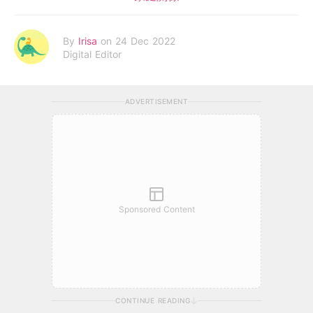
By
Irisa
on 24 Dec 2022
Digital Editor
ADVERTISEMENT
Sponsored Content
CONTINUE READING