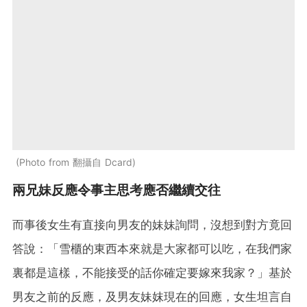
Photo from 翻攝自 Dcard
兩兄妹反應令事主思考應否繼續交往
而事後女生有直接向男友的妹妹詢問，沒想到對方竟回
答說：「雪櫃的東西本來就是大家都可以吃，在我們家
裏都是這樣，不能接受的話你確定要嫁來我家？」基於
男友之前的反應，及男友妹妺現在的回應，女生坦言自