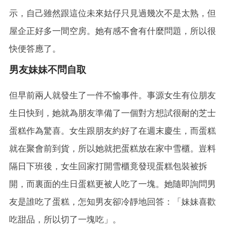
示，自己雖然跟這位未來姑仔只見過幾次不是太熟，但
屋企正好多一間空房。她有感不會有什麼問題，所以很
快便答應了。
男友妹妹不問自取
但早前兩人就發生了一件不愉事件。事源女生有位朋友
生日快到，她就為朋友準備了一個對方想試很耐的芝士
蛋糕作為驚喜。女生跟朋友約好了在週末慶生，而蛋糕
就在聚會前到貨，所以她就把蛋糕放在家中雪櫃。豈料
隔日下班後，女生回家打開雪櫃竟發現蛋糕包裝被拆
開，而裏面的生日蛋糕更被人吃了一塊。她隨即詢問男
友是誰吃了蛋糕，怎知男友卻冷靜地回答：「妹妹喜歡
吃甜品，所以切了一塊吃」。