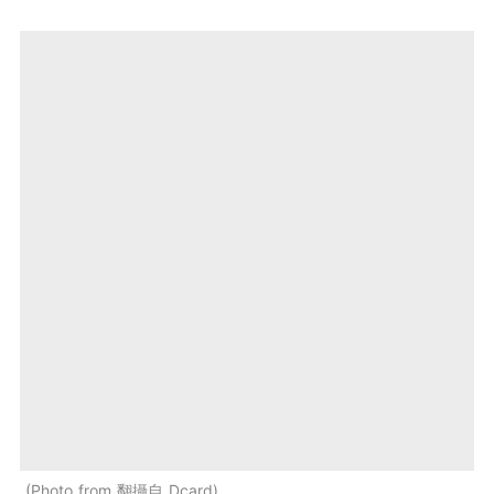
Photo from 翻攝自 Dcard