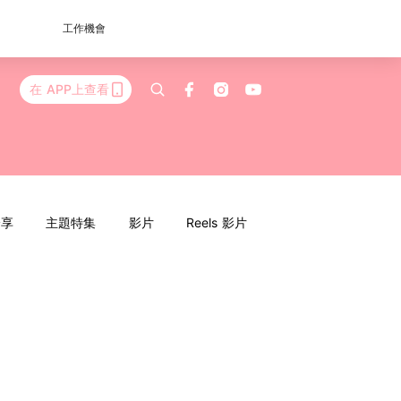
工作機會
在 APP上查看
分享
主題特集
影片
Reels 影片