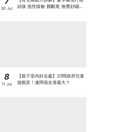
7
頑痰 急性咳敏 難斷尾 無覺好瞓？
30 Jul
中醫教路 一招踢走頑痰斷尾！
8
【親子室內好去處】20間政府兒童
遊戲室！邊間係全港最大？
11 Jul