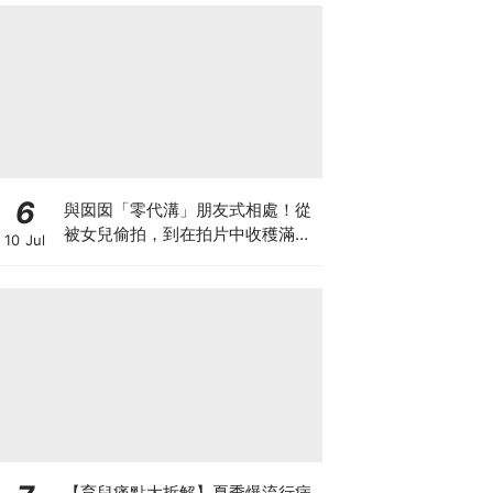
6
與囡囡「零代溝」朋友式相處！從
被女兒偷拍，到在拍片中收穫滿足
10 Jul
感！VAL媽｜美如｜KOL媽媽
【育兒痛點大拆解】夏季爆流行病