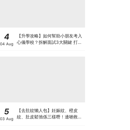
4
【升學攻略】如何幫助小朋友考入
心儀學校？拆解面試3大關鍵 打好
04 Aug
多元智能發展的營養基礎
5
【去肚紋懶人包】妊娠紋、橙皮
紋、肚皮鬆弛係三樣嘢！邊啲救得
03 Aug
返、邊啲只能淡化？