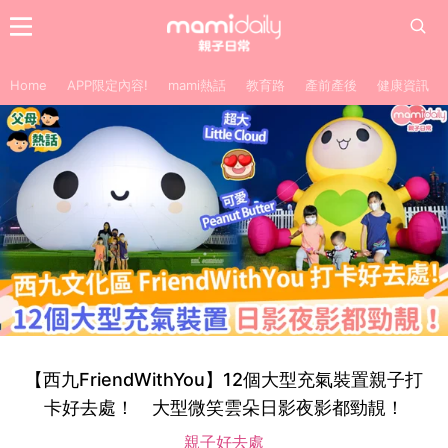
Home
APP限定內容!
mami熱話
教育路
產前產後
健康資訊
【西九FriendWithYou】12個大型充氣裝置親子打
卡好去處！ 大型微笑雲朵日影夜影都勁靚！
親子好去處