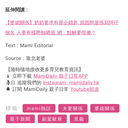
延伸閱讀：
【婆媳關係】奶奶要求有屋企鎖匙 原因間屋係寫阿仔
個名 人妻有樣嘢蝕晒底 網：點解要咁傻？
Text：Mami Editorial
Source：靠北老婆
【隨時隨地接收更多育兒教育資訊】
📱 立即下載
MamiDaily 親子日常APP
🤱🏻 追蹤我們的
Instagram: mamidaily.hk
🔔 訂閱 MamiDaily 親子日常
Youtube頻道
標籤:
mami熱話
夫妻關係
婆媳關係
親子新聞
副駕駛座
意義