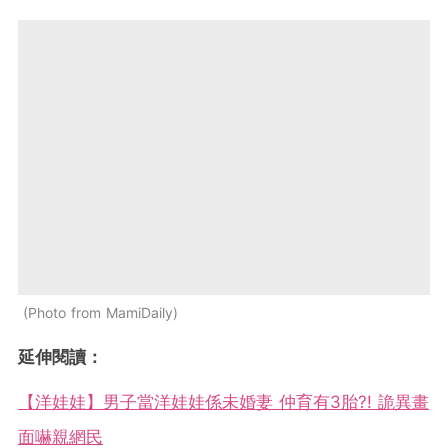
Photo from MamiDaily
延伸閱讀：
【洋娃娃】男子當洋娃娃係未婚妻 仲育有3胎?! 詭異畫
面嚇親網民