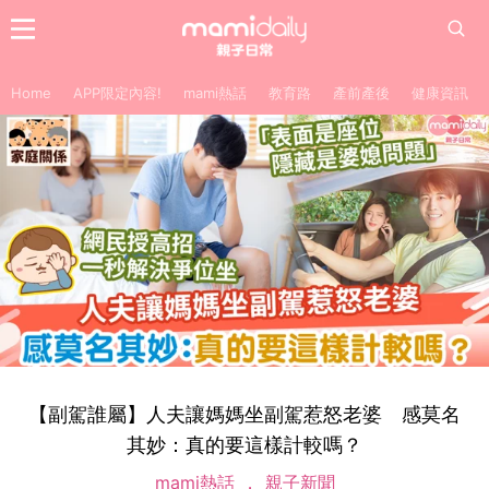
Home
APP限定內容!
mami熱話
教育路
產前產後
健康資訊
【副駕誰屬】人夫讓媽媽坐副駕惹怒老婆 感莫名
其妙：真的要這樣計較嗎？
mami熱話
親子新聞