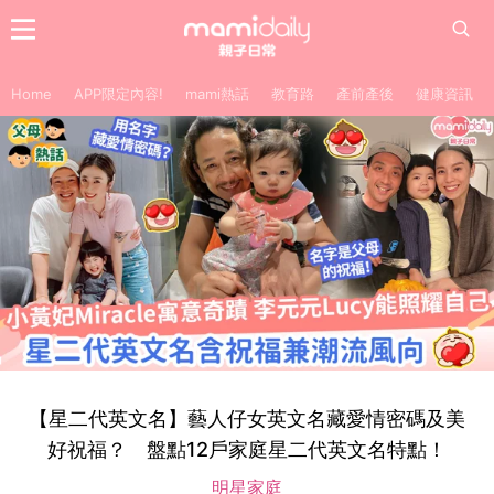
Home
APP限定內容!
mami熱話
教育路
產前產後
健康資訊
【星二代英文名】藝人仔女英文名藏愛情密碼及美
好祝福？ 盤點12戶家庭星二代英文名特點！
明星家庭