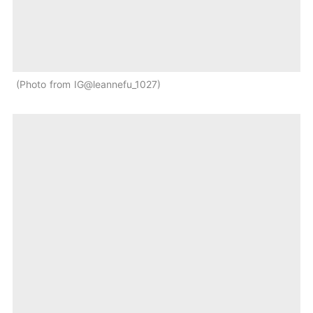
Photo from IG@leannefu_1027