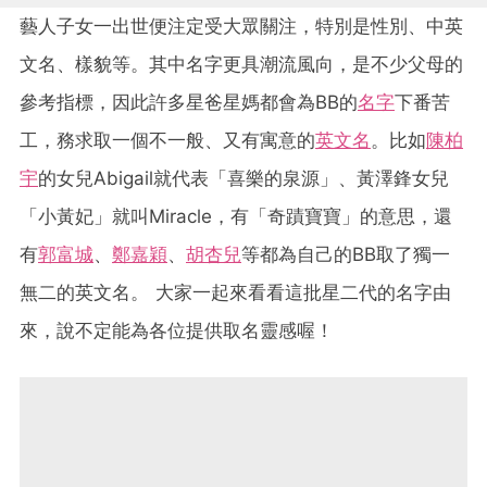
藝人子女一出世便注定受大眾關注，特別是性別、中英
文名、樣貌等。其中名字更具潮流風向，是不少父母的
參考指標，因此許多星爸星媽都會為BB的
名字
下番苦
工，務求取一個不一般、又有寓意的
英文名
。比如
陳柏
宇
的女兒Abigail就代表「喜樂的泉源」、黃澤鋒女兒
「小黃妃」就叫Miracle，有「奇蹟寶寶」的意思，還
有
郭富城
、
鄭嘉穎
、
胡杏兒
等都為自己的BB取了獨一
無二的英文名。 大家一起來看看這批星二代的名字由
來，說不定能為各位提供取名靈感喔！