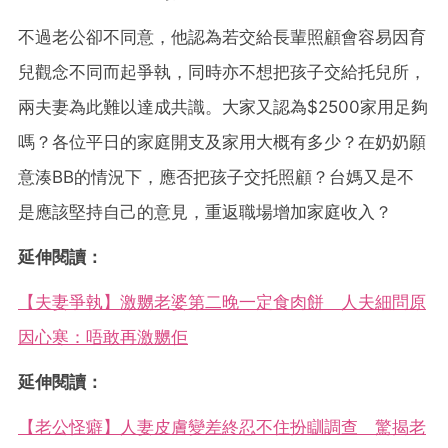
不過老公卻不同意，他認為若交給長輩照顧會容易因育
兒觀念不同而起爭執，同時亦不想把孩子交給托兒所，
兩夫妻為此難以達成共識。大家又認為$2500家用足夠
嗎？各位平日的家庭開支及家用大概有多少？在奶奶願
意湊BB的情況下，應否把孩子交托照顧？台媽又是不
是應該堅持自己的意見，重返職場增加家庭收入？
延伸閱讀：
【夫妻爭執】激嬲老婆第二晚一定食肉餅 人夫細問原
因心寒：唔敢再激嬲佢
延伸閱讀：
【老公怪癖】人妻皮膚變差終忍不住扮瞓調查 驚揭老