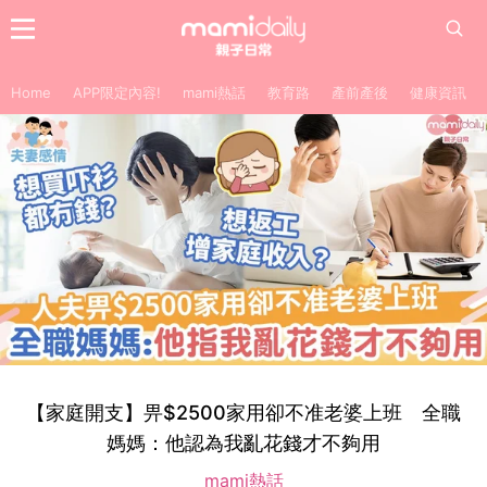
Home
APP限定內容!
mami熱話
教育路
產前產後
健康資訊
【家庭開支】畀$2500家用卻不准老婆上班 全職
媽媽：他認為我亂花錢才不夠用
mami熱話