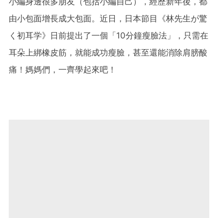
小編身邊很多朋友（包括小編自己），經歷新年後，都
由小包面增長成大包面。近日，日本節目《林先生が驚
く初耳学》日前提出了一個「10分鐘瘦臉法」，只需在
耳朵上綁橡皮筋，就能成功瘦臉，甚至還能消除肩膀酸
痛！媽媽們，一齊學起來吧！