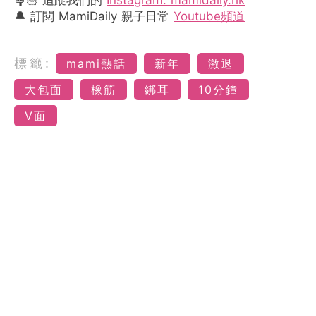
🔔 訂閱 MamiDaily 親子日常
Youtube頻道
標籤:
mami熱話
新年
激退
大包面
橡筋
綁耳
10分鐘
V面