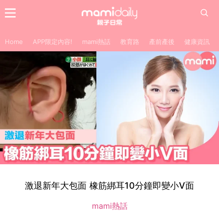
Home
APP限定內容!
mami熱話
教育路
產前產後
健康資訊
激退新年大包面 橡筋綁耳10分鐘即變小V面
mami熱話