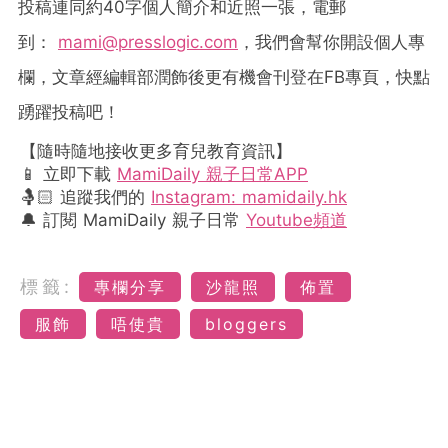
投稿連同約
40
字個人簡介和近照一張，電郵
到：
mami@presslogic.com
，我們會幫你開設個人專
欄，文章經編輯部潤飾後更有機會刊登在
FB
專頁，快點
踴躍投稿吧！
【隨時隨地接收更多育兒教育資訊】
📱 立即下載
MamiDaily 親子日常APP
🤱🏻 追蹤我們的
Instagram: mamidaily.hk
🔔 訂閱 MamiDaily 親子日常
Youtube頻道
標籤:
專欄分享
沙龍照
佈置
服飾
唔使貴
bloggers