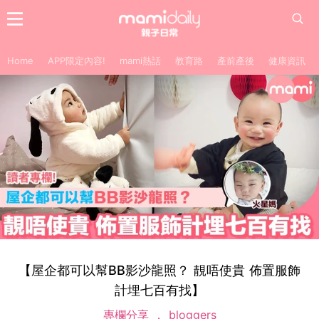
Home
APP限定內容!
mami熱話
教育路
產前產後
健康資訊
【屋企都可以幫BB影沙龍照？ 靚唔使貴 佈置服飾
計埋七百有找】
專欄分享
bloggers