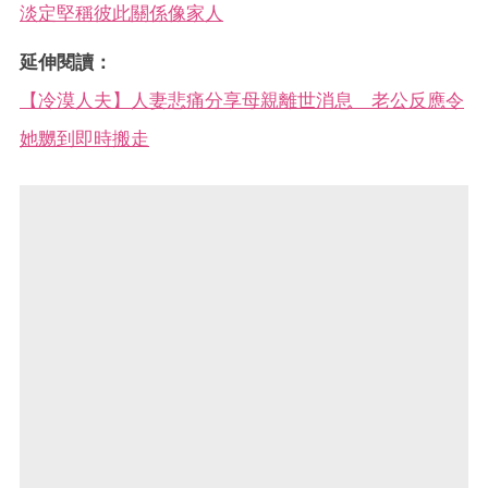
淡定堅稱彼此關係像家人
延伸閱讀：
【冷漠人夫】人妻悲痛分享母親離世消息 老公反應令
她嬲到即時搬走