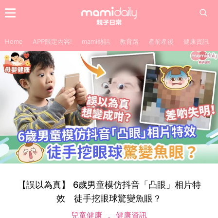
Home
APP限定內容!
mami熱話
教育路
產前產後
健康資訊
【誤以為真】 6歲男童模仿抖音「凸眼」相片特
效 徒手挖眼球驚變魚眼？
兒童健康
健康資訊