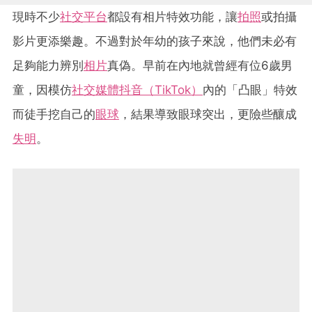
現時不少
社交平台
都設有相片特效功能，讓
拍照
或拍攝
影片更添樂趣。不過對於年幼的孩子來說，他們未必有
足夠能力辨別
相片
真偽。早前在內地就曾經有位6歲男
童，因模仿
社交媒體抖音（TikTok）
內的「凸眼」特效
而徒手挖自己的
眼球
，結果導致眼球突出，更險些釀成
失明
。