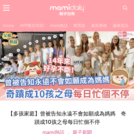
Home
APP限定內容!
mami熱話
教育路
產前產後
健康資訊
【多孩家庭】曾被告知永遠不會如願成為媽媽 奇
蹟成10孩之母每日忙個不停
mami熱話
親子新聞