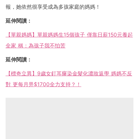
報，她依然很享受成為多孩家庭的媽媽！
延伸閱讀：
【單親媽媽】單親媽媽生15個孩子 僅靠日薪150元養起
全家 稱：為孩子我不怕苦
延伸閱讀：
【標奇立異】9歲女釘耳窿染金髮化濃妝返學 媽媽不反
對 更每月畀$1700全力支持？！