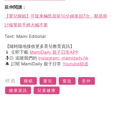
延伸閱讀：
【嬰兒睡眠】可疑車輛民居前10分鐘來回7次 鄰居商
討報警新手媽大喊不要
Text: Mami Editorial
【隨時隨地接收更多育兒教育資訊】
📱 立即下載
MamiDaily 親子日常APP
🤱🏻 追蹤我們的
Instagram: mamidaily.hk
🔔 訂閱 MamiDaily 親子日常
Youtube頻道
標籤:
睡眠
嬰兒
窒息
意外
健康資訊
兒童健康