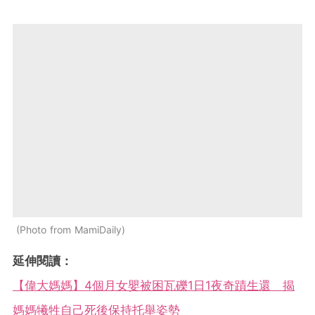
Photo from MamiDaily
延伸閱讀：
【偉大媽媽】4個月女嬰被困瓦礫1日1夜奇蹟生還 揭
媽媽犧牲自己死後保持托舉姿勢