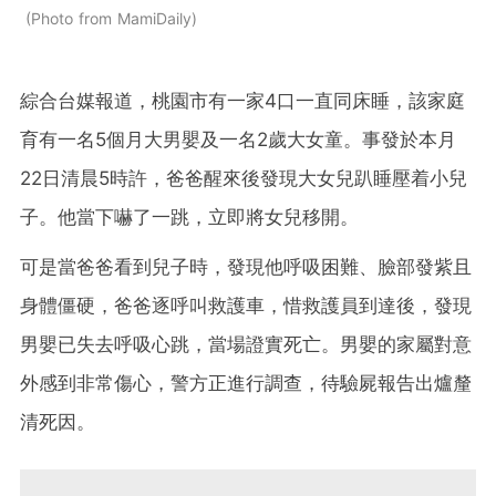
Photo from MamiDaily
綜合台媒報道，桃園市有一家4口一直同床睡，該家庭
育有一名5個月大男嬰及一名2歲大女童。事發於本月
22日清晨5時許，爸爸醒來後發現大女兒趴睡壓着小兒
子。他當下嚇了一跳，立即將女兒移開。
可是當爸爸看到兒子時，發現他呼吸困難、臉部發紫且
身體僵硬，爸爸逐呼叫救護車，惜救護員到達後，發現
男嬰已失去呼吸心跳，當場證實死亡。男嬰的家屬對意
外感到非常傷心，警方正進行調查，待驗屍報告出爐釐
清死因。