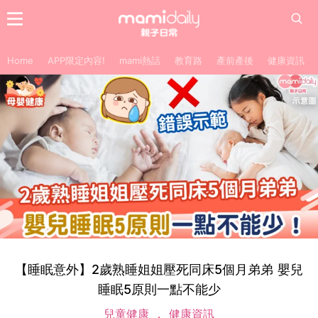
Home
APP限定內容!
mami熱話
教育路
產前產後
健康資訊
【睡眠意外】2歲熟睡姐姐壓死同床5個月弟弟 嬰兒
睡眠5原則一點不能少
兒童健康
健康資訊