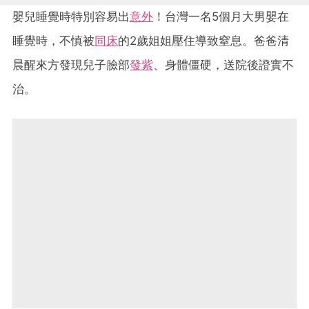
嬰兒睡覺時特別容易出
意外
！台灣一名5個月大男嬰在
睡覺時，不慎被
同床
的2歲姐姐壓住導致窒息。爸爸清
晨醒來方發現兒子臉部
發紫
、身體僵硬，送院後證實不
治。