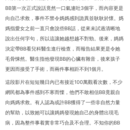
BB第一次正式說話竟然一口氣連吐3個字，而內容更是
向自己求救，事件不禁令媽媽感到詭異並耿耿於懷。媽
媽指愛女之前一直只會說些BB話，從來未試過清晰地
說出任何字句，所以這讓她越想越不對勁。後來，媽媽
決定帶BB看兒科醫生進行檢查，而報告結果更是令她
毛骨悚然。醫生指他發現BB的心臟有雜音，後來孩子
更因而接受了手術，而兩件事相距不到1個月。
這段影片在短短幾日內已有接近100萬觀看次數，不少
網民都為事件感到不寒而慄，他們不敢相信BB竟親自
向媽媽求救。有人認為或許BB獲得了一些非自然力量
的幫助，以致她可以讓媽媽發現她自己的身體出現毛
病，因為整件事着實非常巧合及不合理。不知你的BB