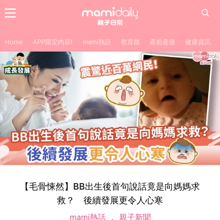
Home
APP限定內容!
mami熱話
教育路
產前產後
健康資訊
【毛骨悚然】BB出生後首句說話竟是向媽媽求
救？ 後續發展更令人心寒
mami熱話
親子新聞