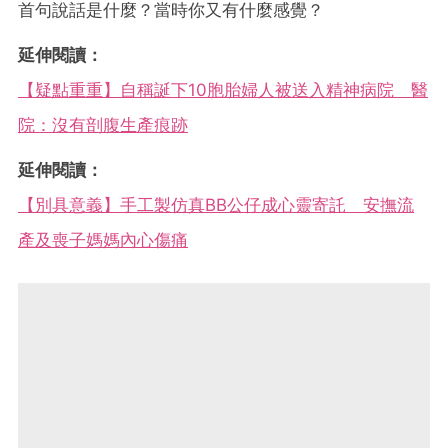
首句說話是什麼？當時你又有什麼感覺？
延伸閱讀：
【疑點重重】自稱誕下10胞胎婦人被送入精神病院 醫
院：沒有剖腹生產痕跡
延伸閱讀：
【別具意義】手工製仿真BB公仔成心靈寄託 安撫流
產及喪子媽媽內心傷痛