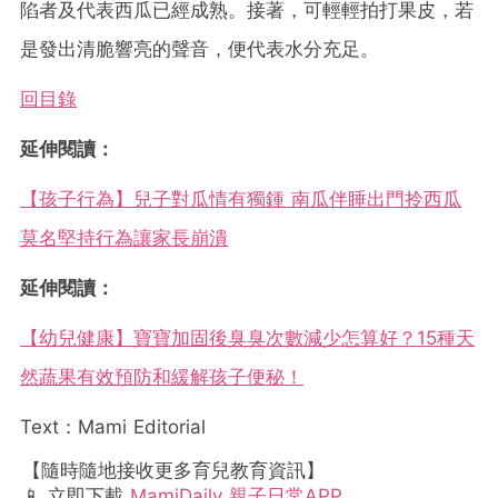
陷者及代表西瓜已經成熟。接著，可輕輕拍打果皮，若
是發出清脆響亮的聲音，便代表水分充足。
回目錄
延伸閱讀：
【孩子行為】兒子對瓜情有獨鍾 南瓜伴睡出門拎西瓜
莫名堅持行為讓家長崩潰
延伸閱讀：
【幼兒健康】寶寶加固後臭臭次數減少怎算好？15種天
然蔬果有效預防和緩解孩子便秘！
Text：Mami Editorial
【隨時隨地接收更多育兒教育資訊】
📱 立即下載
MamiDaily 親子日常APP