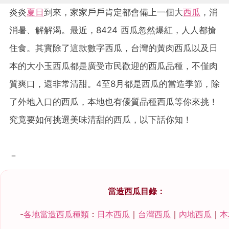
炎炎
夏日
到來，家家戶戶肯定都會備上一個大
西瓜
，消
消暑、解解渴。最近，8424 西瓜忽然爆紅，人人都搶
住食。其實除了這款數字西瓜，台灣的黃肉西瓜以及日
本的大小玉西瓜都是廣受市民歡迎的西瓜品種，不僅肉
質爽口，還非常清甜。4至8月都是西瓜的當造季節，除
了外地入口的西瓜，本地也有優質品種西瓜等你來挑！
究竟要如何挑選美味清甜的西瓜，以下話你知！
－
當造西瓜目錄：
-
各地當造西瓜種類
：
日本西瓜
｜
台灣西瓜
｜
內地西瓜
｜
本