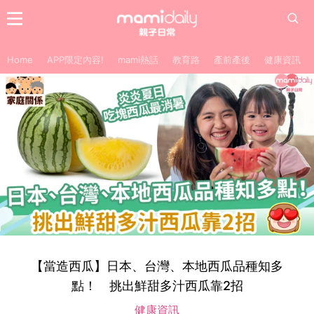
Home
APP限定內容!
mami熱話
教育路
產前產後
健康資訊
【當造西瓜】日本、台灣、本地西瓜品種知多
點！ 挑出鮮甜多汁西瓜靠2招
健康資訊