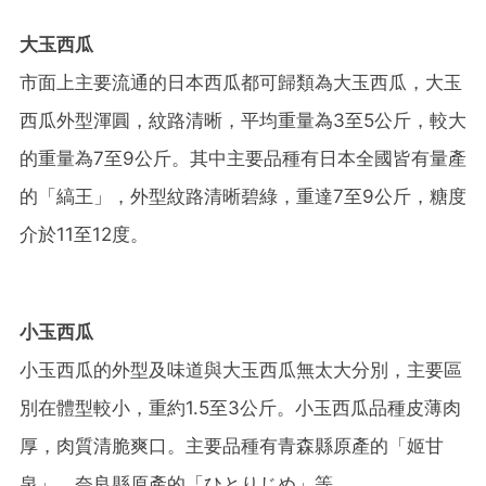
大玉西瓜
市面上主要流通的日本西瓜都可歸類為大玉西瓜，大玉
西瓜外型渾圓，紋路清晰，平均重量為3至5公斤，較大
的重量為7至9公斤。其中主要品種有日本全國皆有量產
的「縞王」，外型紋路清晰碧綠，重達7至9公斤，糖度
介於11至12度。
小玉西瓜
小玉西瓜的外型及味道與大玉西瓜無太大分別，主要區
別在體型較小，重約1.5至3公斤。小玉西瓜品種皮薄肉
厚，肉質清脆爽口。主要品種有青森縣原產的「姬甘
泉」、奈良縣原產的「ひとりじめ」等。