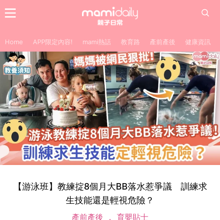
Home
APP限定內容!
mami熱話
教育路
產前產後
健康資訊
【游泳班】教練掟8個月大BB落水惹爭議 訓練求
生技能還是輕視危險？
產前產後
育嬰貼士