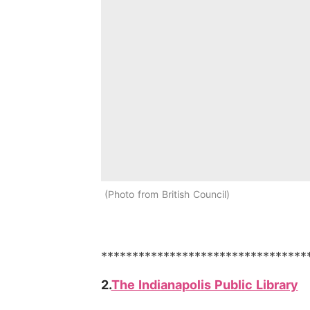
Photo from British Council
*********************************
2.
The Indianapolis Public Library