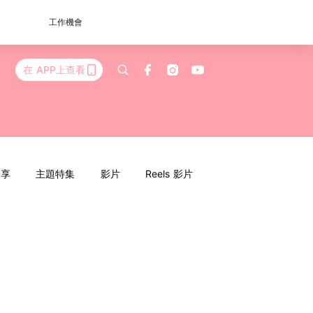
工作機會
在 APP上查看
分享
主題特集
影片
Reels 影片