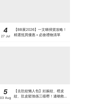
4
【BB展2026】一文睇掃貨攻略！
精選抵買優惠＋必搶禮物清單
27 Jul
5
【去肚紋懶人包】妊娠紋、橙皮
紋、肚皮鬆弛係三樣嘢！邊啲救得
03 Aug
返、邊啲只能淡化？