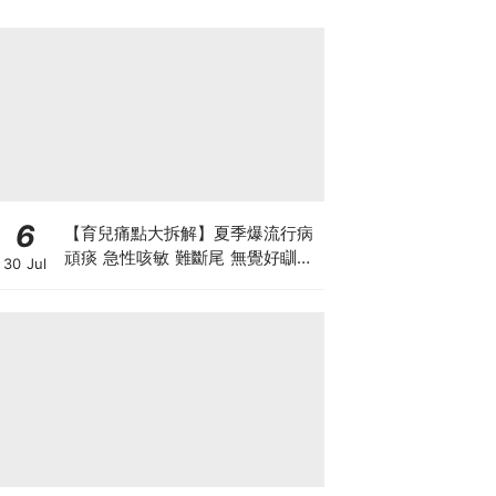
6
【育兒痛點大拆解】夏季爆流行病
頑痰 急性咳敏 難斷尾 無覺好瞓？
30 Jul
中醫教路 一招踢走頑痰斷尾！