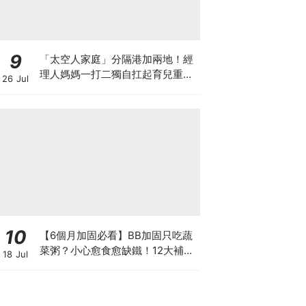
9
「太空人家庭」分隔港加兩地！經
理人媽媽一打二獨自扛起育兒重
26 Jul
擔！Stephanie｜經理人｜太空人
家庭｜職場媽媽
10
【6個月加固必看】BB加固只吃蔬
菜粥？小心愈食愈缺鐵！12大補鐵
18 Jul
食材清單＋一星期食譜推薦