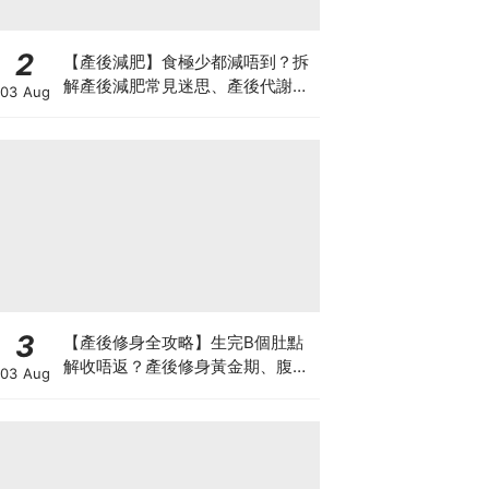
2
【產後減肥】食極少都減唔到？拆
解產後減肥常見迷思、產後代謝、
03 Aug
水腫原因＋淋巴引流、Onda Pro
修身攻略
3
【產後修身全攻略】生完B個肚點
解收唔返？產後修身黃金期、腹直
03 Aug
肌分離、紮肚定做機一次睇