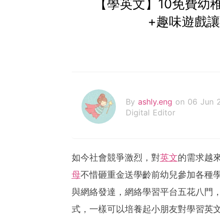
【學英文】10免費幼
+趣味遊戲
By
ashly.eng
on 06 Jun 
Digital Editor
如今社會競爭激烈，對
英文
的需求越
母
不惜砸重金送學齡前幼兒參加各種
與網絡發達，網絡學習平台五花八門
式，一樣可以培養起小朋友對學習英文