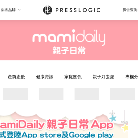
集團品牌
廣告查詢
產前產後
健康資訊
家庭關係
親子好去處
專欄