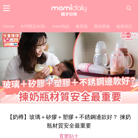
Home
APP限定內容!
mami熱話
教育路
產前產後
健康資訊
【奶樽】玻璃＋矽膠＋塑膠＋不銹鋼邊款好？ 揀奶
瓶材質安全最重要
育嬰貼士