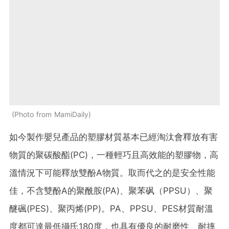
Photo from MamiDaily
如今製作嬰兒產品的塑膠材質基本已經淘汰會釋放有害
物質的聚碳酸酯(PC)，一種輕巧且高效能的塑膠物，高
溫情況下可能釋放雙酚A物質。取而代之的是安全性能
佳，不含雙酚A的聚酰胺(PA)、聚苯砜（PPSU）、聚
醚碸(PES)、聚丙烯(PP)。PA、PPSU、PES材質耐溫
度都可達最低攝氏180度，也具有優良的耐磨性、耐摔