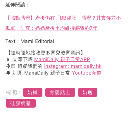
延伸閱讀：
【胎動感覺】產後仍有「BB踢肚」感覺？其實你並不
孤單 研究：媽媽產後平均維持感覺約7年
Text：Mami Editorial
【隨時隨地接收更多育兒教育資訊】
📱 立即下載
MamiDaily 親子日常APP
🤱🏻 追蹤我們的
Instagram: mamidaily.hk
🔔 訂閱 MamiDaily 親子日常
Youtube頻道
標籤:
奶樽
育嬰貼士
奶瓶
硅膠奶瓶