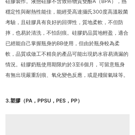
硅膠製作。液態硅膠不含致癌物質雙酚A（BPA），熱
穩定性與耐熱性能佳，能經受高達攝氏300度高溫殺菌
考驗，且硅膠具有良好的回彈性，質地柔軟，不但防
摔，也易於清洗，不怕刮痕。硅膠奶品質地輕盈，適合
已經能自己掌握瓶身的BB使用，但由於瓶身較為柔
軟，品質或做工不精良的產品可能出現奶水容易滴漏的
情況。硅膠奶瓶使用期限約於3至6個月，可留意瓶身
有無出現嚴重刮痕、氧化變色反應，或是殘留氣味等。
3.塑膠（PA，PPSU，PES，PP）