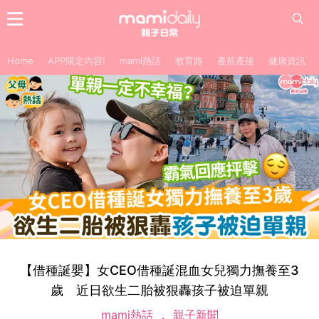
Home
APP限定內容!
mami熱話
教育路
產前產後
健康資訊
【借種誕嬰】女CEO借種誕混血女兒獨力撫養至3
歲 近日欲生二胎被狠轟孩子被迫單親
mami熱話
親子新聞