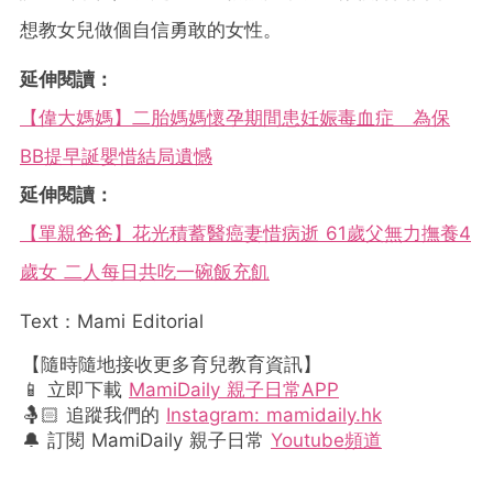
想教女兒做個自信勇敢的女性。
延伸閱讀：
【偉大媽媽】二胎媽媽懷孕期間患妊娠毒血症 為保
BB提早誕嬰惜結局遺憾
延伸閱讀：
【單親爸爸】花光積蓄醫癌妻惜病逝 61歲父無力撫養4
歲女 二人每日共吃一碗飯充飢
Text：Mami Editorial
【隨時隨地接收更多育兒教育資訊】
📱 立即下載
MamiDaily 親子日常APP
🤱🏻 追蹤我們的
Instagram: mamidaily.hk
🔔 訂閱 MamiDaily 親子日常
Youtube頻道