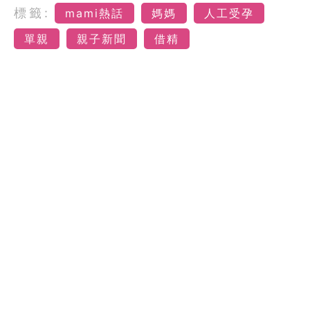
標籤:
mami熱話
媽媽
人工受孕
單親
親子新聞
借精