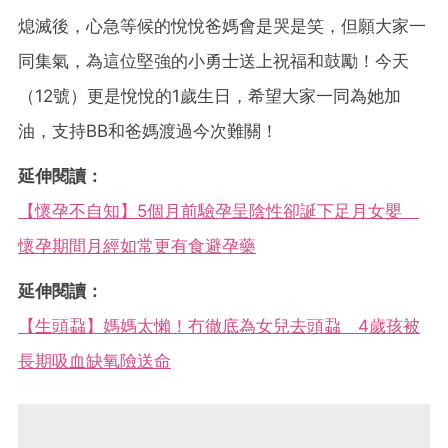
熄滅後，心急等候的悅悅爸媽會是哭是笑，但願大家一
同集氣，為這位堅強的小勇士送上祝福和鼓勵！今天
（12號）更是悅悅的1歲生日，希望大家一同為她加
油，支持BB和爸媽渡過今次難關！
延伸閱讀：
【懷孕不自知】5個月前驗孕呈陰性卻誕下足月女嬰
懷孕期間月經如常更有食避孕藥
延伸閱讀：
【生頭蝨】媽媽太懶！冇徹底為女兒去頭蝨 4歲孩被
長期吸血缺氧險送命