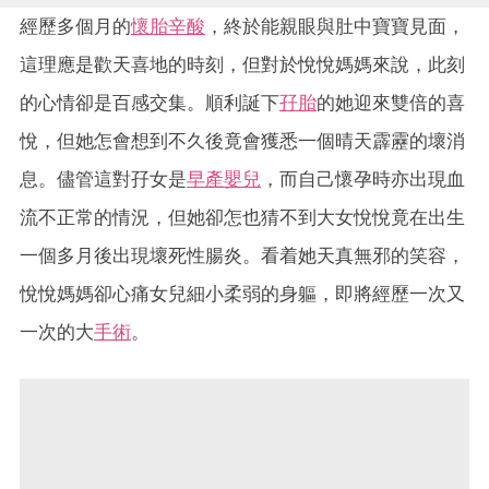
經歷多個月的
懷胎辛酸
，終於能親眼與肚中寶寶見面，
這理應是歡天喜地的時刻，但對於悅悅媽媽來說，此刻
的心情卻是百感交集。順利誕下
孖胎
的她迎來雙倍的喜
悅，但她怎會想到不久後竟會獲悉一個晴天霹靂的壞消
息。儘管這對孖女是
早產嬰兒
，而自己懷孕時亦出現血
流不正常的情況，但她卻怎也猜不到大女悅悅竟在出生
一個多月後出現壞死性腸炎。看着她天真無邪的笑容，
悅悅媽媽卻心痛女兒細小柔弱的身軀，即將經歷一次又
一次的大
手術
。