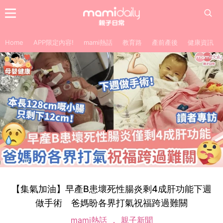
Home
APP限定內容!
mami熱話
教育路
產前產後
健康資訊
【集氣加油】早產B患壞死性腸炎剩4成肝功能下週
做手術 爸媽盼各界打氣祝福跨過難關
mami熱話
親子新聞