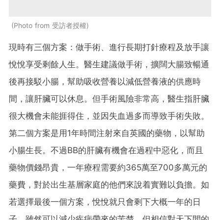
Photo from 受訪者授權
現時有三個方案：做手術、進行長期打針療程及放手讓
悅悅享受剩餘人生。醫生建議做手術，擴闊大腸致暢通
後再接駁小腸，幫助吸收營養以減低營養液的供應時
間，讓肝臟可以休息。但手術風險非常高，醫生指肝臟
很大機會未能捱得住，並因失血過多而導致手術失敗。
第二個方案是用1年時間注射來自英國的藥物，以幫助
小腸生長。不過BB的肝臟有機會在過程中惡化，而且
藥物價錢昂貴，一年療程需要約365萬至700多萬元的
藥費，對於出生基層家庭的他們來說着實難以負擔。如
若選擇最後一個方案，悅悅就只會剩下大概一年的日
子。雖然可以減少疾病帶來的苦楚，但相信對天下間的