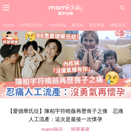
Home
APP限定內容!
mami熱話
教育路
產前產後
健康資訊
【愛德華氏症】陳柏宇符曉薇再歷喪子之痛 忍痛
人工流產：這次是最後一次懷孕
mami熱話
明星家庭