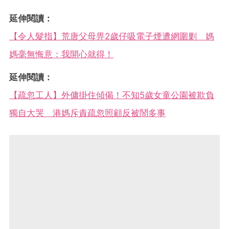
延伸閱讀：
【令人髮指】荒唐父母畀2歲仔吸電子煙遭網圍剿 媽
媽毫無悔意：我開心就得！
延伸閱讀：
【疏忽工人】外傭掛住傾偈！不知5歲女童公園被欺負
獨自大哭 港媽斥責疏忽照顧反被鬧多事