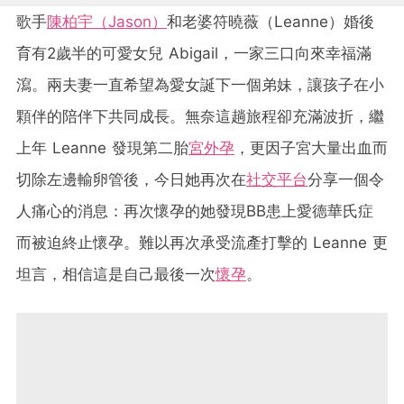
歌手
陳柏宇（Jason）
和老婆符曉薇（Leanne）婚後
育有2歲半的可愛女兒 Abigail，一家三口向來幸福滿
瀉。兩夫妻一直希望為愛女誕下一個弟妹，讓孩子在小
顆伴的陪伴下共同成長。無奈這趟旅程卻充滿波折，繼
上年 Leanne 發現第二胎
宮外孕
，更因子宮大量出血而
切除左邊輸卵管後，今日她再次在
社交平台
分享一個令
人痛心的消息：再次懷孕的她發現BB患上愛德華氏症
而被迫終止懷孕。難以再次承受流產打擊的 Leanne 更
坦言，相信這是自己最後一次
懷孕
。