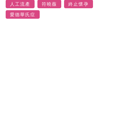
人工流產
符曉薇
終止懷孕
愛德華氏症