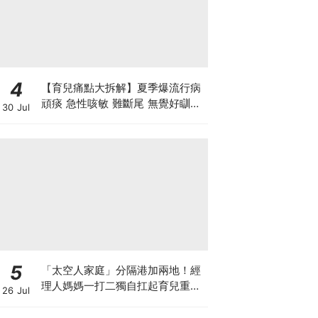
4
【育兒痛點大拆解】夏季爆流行病
頑痰 急性咳敏 難斷尾 無覺好瞓？
30 Jul
中醫教路 一招踢走頑痰斷尾！
5
「太空人家庭」分隔港加兩地！經
理人媽媽一打二獨自扛起育兒重
26 Jul
擔！Stephanie｜經理人｜太空人
家庭｜職場媽媽