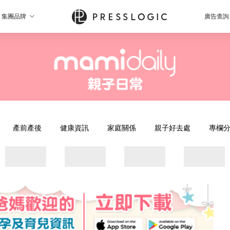
集團品牌
廣告查詢
產前產後
健康資訊
家庭關係
親子好去處
專欄