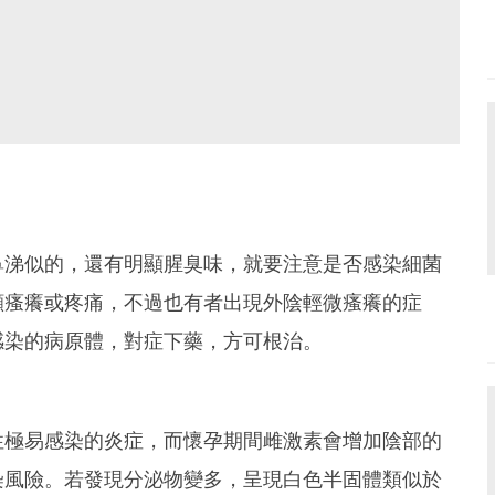
鼻涕似的，還有明顯腥臭味，就要注意是否感染細菌
顯瘙癢或疼痛，不過也有者出現外陰輕微瘙癢的症
感染的病原體，對症下藥，方可根治。
性極易感染的炎症，而懷孕期間雌激素會增加陰部的
染風險。若發現分泌物變多，呈現白色半固體類似於