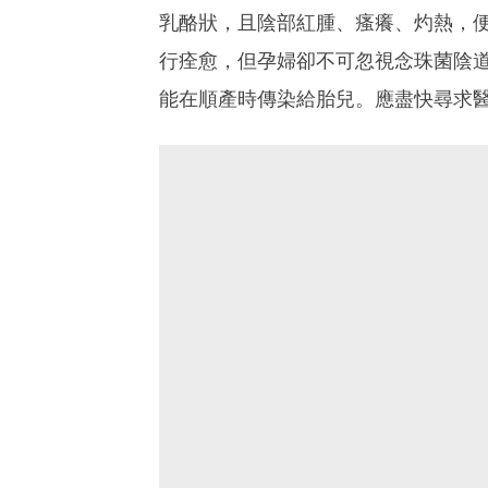
乳酪狀，且陰部紅腫、瘙癢、灼熱，
行痊愈，但孕婦卻不可忽視念珠菌陰
能在順產時傳染給胎兒。應盡快尋求