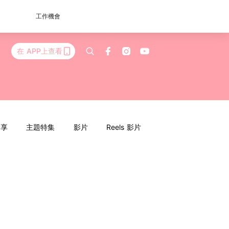
工作機會
在 APP上查看
分享
主題特集
影片
Reels 影片