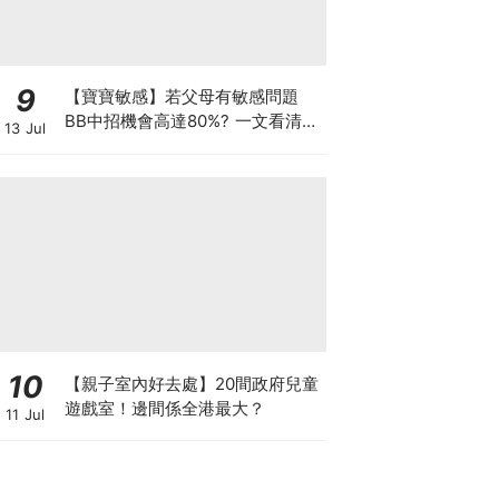
9
【寶寶敏感】若父母有敏感問題
BB中招機會高達80%? 一文看清預
13 Jul
防敏感關鍵因素！
10
【親子室內好去處】20間政府兒童
遊戲室！邊間係全港最大？
11 Jul