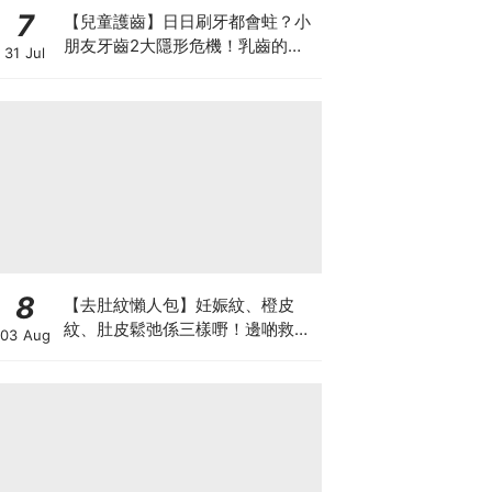
7
【兒童護齒】日日刷牙都會蛀？小
朋友牙齒2大隱形危機！乳齒的琺
31 Jul
瑯質比成人薄弱50%！選牙膏要睇
含氟量！
8
【去肚紋懶人包】妊娠紋、橙皮
紋、肚皮鬆弛係三樣嘢！邊啲救得
03 Aug
返、邊啲只能淡化？