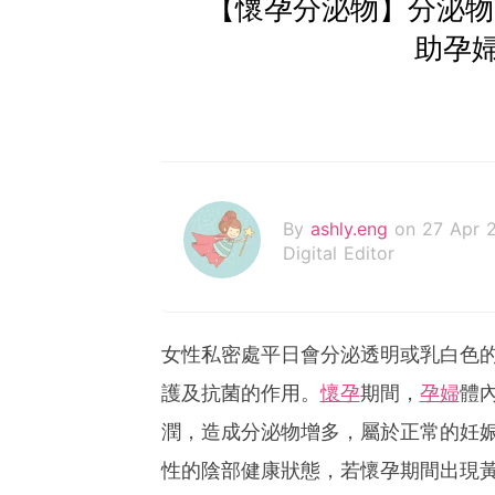
【懷孕分泌物】分泌物
助孕
By
ashly.eng
on 27 Apr 
Digital Editor
女性私密處平日會分泌透明或乳白色
護及抗菌的作用。
懷孕
期間，
孕婦
體
潤，造成分泌物增多，屬於正常的妊
性的陰部健康狀態，若懷孕期間出現