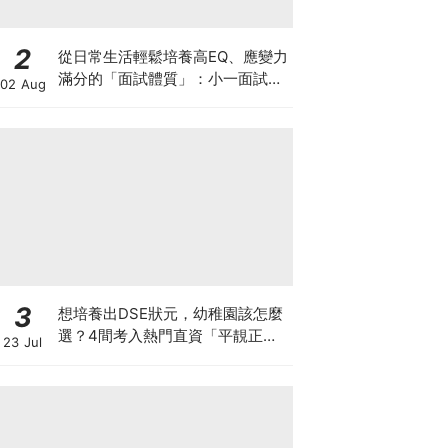
2
從日常生活輕鬆培養高EQ、應變力
滿分的「面試體質」：小一面試最
02 Aug
強備戰指南
3
想培養出DSE狀元，幼稚園該怎麼
選？4間考入熱門直資「平靚正」
23 Jul
免費幼稚園！