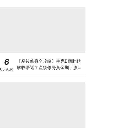
6
【產後修身全攻略】生完B個肚點
解收唔返？產後修身黃金期、腹直
03 Aug
肌分離、紮肚定做機一次睇