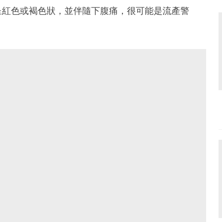
呈紅色或褐色狀，並伴隨下腹痛，很可能是流產警