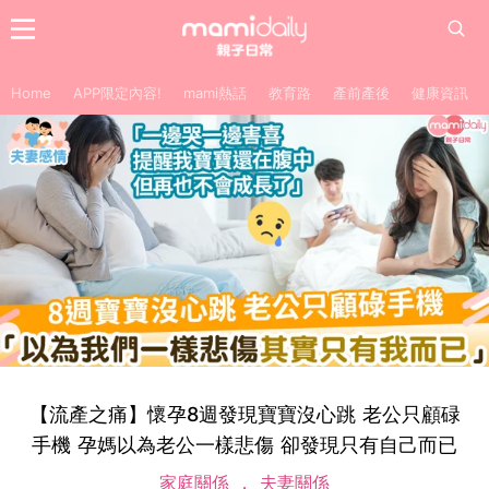
Home
APP限定內容!
mami熱話
教育路
產前產後
健康資訊
【流產之痛】懷孕8週發現寶寶沒心跳 老公只顧碌
手機 孕媽以為老公一樣悲傷 卻發現只有自己而已
家庭關係
夫妻關係