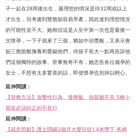
子一起在28周後出生，最理想的情況是待32周或以上
才出生，但考慮到雙胞胎容易早產，因此達到理想情況
的可能性並不大。她相信這是人生中第一次也是最後一
次懷孕，一下子就來了三個，猶如中頭獎般，又表示會
如三胞胎般撫養和愛錫他們，待孩子長大一點再告訴他
們這個獨特的故事。世事無奇不有，她忠告各位備孕的
女士，不想有太多驚喜的話，即使懷孕也別掉以輕心。
延伸閱讀：
【管教方法】攻擊性行為、發脾氣、假裝聽不見 5種小
朋友必須糾正的不良行
延伸閱讀：
【疏忽照顧】護士隱瞞3個月大嬰兒從1.4米墮下 爸媽