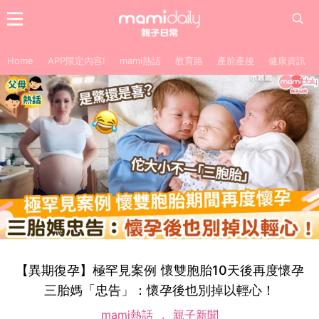
Home
APP限定內容!
mami熱話
教育路
產前產後
健康資訊
【異期復孕】極罕見案例 懷雙胞胎10天後再度懷孕
三胎媽「忠告」：懷孕後也別掉以輕心！
mami熱話
親子新聞