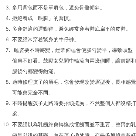
多用背包而不是單肩包，避免骨骼傾斜。
拒絕養成「䟴腳」的習慣。
多穿舒適的運動鞋，避免經常穿着鞋底扁平的皮鞋。
不要經常穿着緊身的牛仔褲。
睡姿要不時轉變，經常仰睡會使腦勺變平，導致頭型
偏扁不好看。鼓勵女兒間中輪流向兩邊側睡，讓前額和
腦後勺都變得飽滿。
適時修理孩子的眉毛，你會發現改變眉型後，長相感覺
可能會完全不同。
不時提醒孩子走路時要抬頭挺胸，不然整個人都沒精打
采。
不要誤以為乳齒終會轉換成恆齒而並不重要，整齊的乳
齒是以後的基礎。而在孩子換牙時，亦要多加留意並好