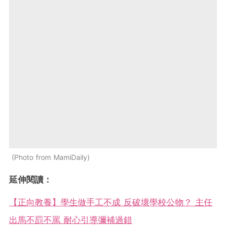
Photo from MamiDaily
延伸閱讀：
【正向教養】學生做手工不成 反破壞學校公物？ 主任
出馬不罰不罵 耐心引導彌補過錯