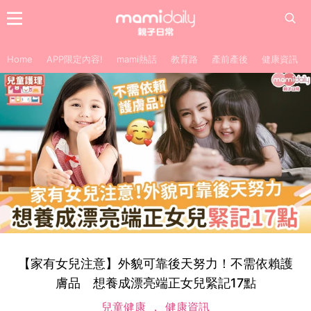
Home
APP限定內容!
mami熱話
教育路
產前產後
健康資訊
【家有女兒注意】外貌可靠後天努力！不需依賴護
膚品 想養成漂亮端正女兒緊記17點
兒童健康
健康資訊