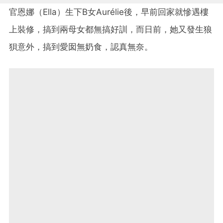
官恩娜（
Ella
）生下
B
女
Aurélie
後，早前回家就慘遇樓
上裝修，搞到兩母女都無搞好訓，而日前，她又發生狼
狽意外，搞到愛囡無奶食，認真無奈。