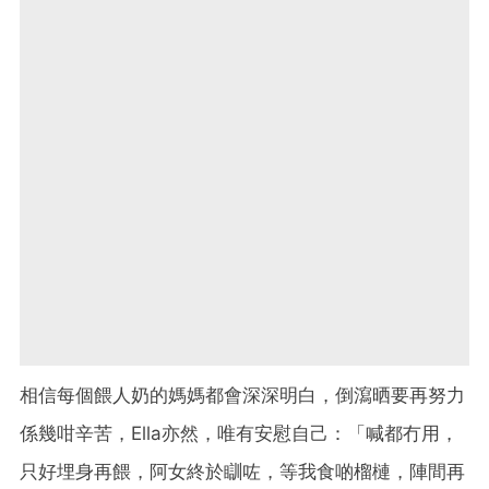
相信每個餵人奶的媽媽都會深深明白，倒瀉晒要再努力
係幾咁辛苦，
Ella
亦然，唯有安慰自己：「喊都冇用，
只好埋身再餵，阿女終於瞓咗，等我食啲榴槤，陣間再