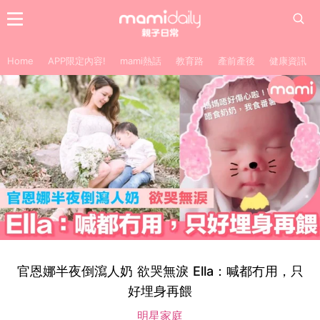
Home
APP限定內容!
mami熱話
教育路
產前產後
健康資訊
官恩娜半夜倒瀉人奶 欲哭無淚 Ella：喊都冇用，只
好埋身再餵
明星家庭