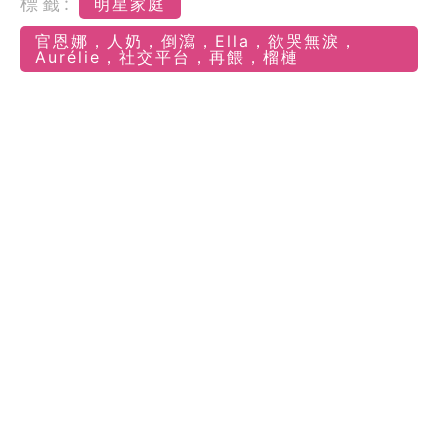
標籤:
明星家庭
官恩娜，人奶，倒瀉，Ella，欲哭無淚，
Aurélie，社交平台，再餵，榴槤