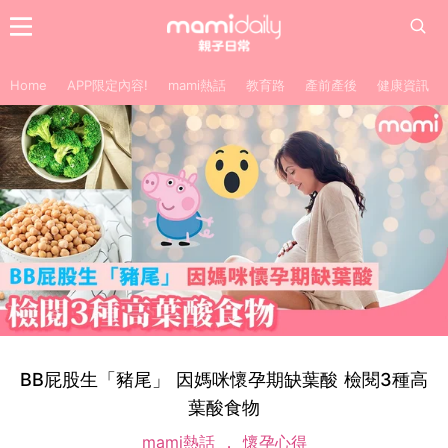
Home
APP限定內容!
mami熱話
教育路
產前產後
健康資訊
BB屁股生「豬尾」 因媽咪懷孕期缺葉酸 檢閱3種高
葉酸食物
mami熱話
懷孕心得