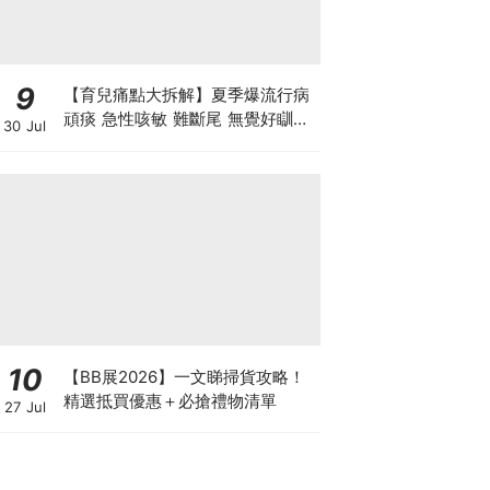
9
【育兒痛點大拆解】夏季爆流行病
頑痰 急性咳敏 難斷尾 無覺好瞓？
30 Jul
中醫教路 一招踢走頑痰斷尾！
10
【BB展2026】一文睇掃貨攻略！
精選抵買優惠＋必搶禮物清單
27 Jul