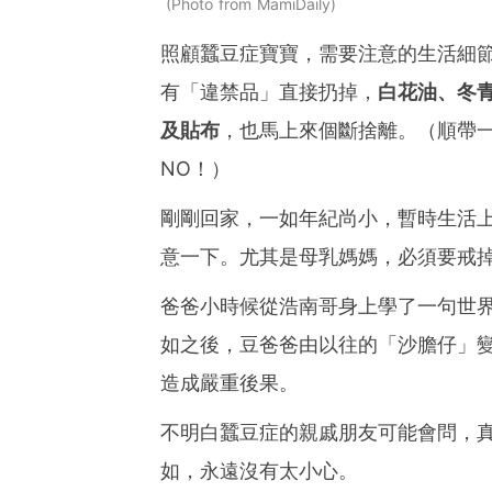
Photo from MamiDaily
照顧蠶豆症寶寶，需要注意的生活細
有「違禁品」直接扔掉，
白花油、冬
及貼布
，也馬上來個斷捨離。（順帶
NO！）
剛剛回家，一如年紀尚小，暫時生活
意一下。尤其是母乳媽媽，必須要戒
爸爸小時候從浩南哥身上學了一句世
如之後，豆爸爸由以往的「沙膽仔」
造成嚴重後果。
不明白蠶豆症的親戚朋友可能會問，
如，永遠沒有太小心。