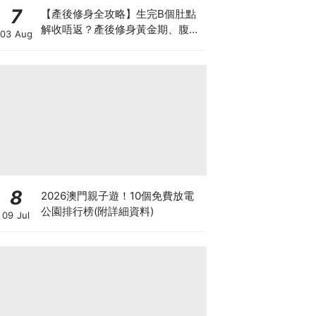
7
【產後修身全攻略】生完B個肚點
解收唔返？產後修身黃金期、腹直
03 Aug
肌分離、紮肚定做機一次睇
8
2026澳門親子遊！10個免費放電
公園排行榜(附詳細資料)
09 Jul