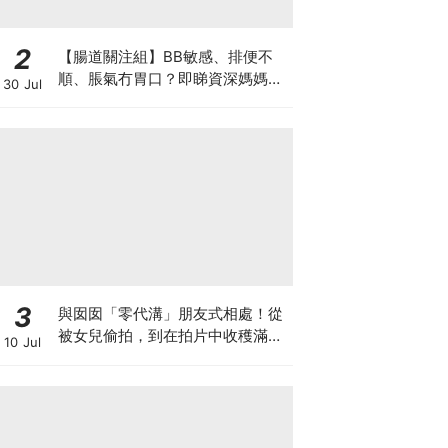
2
【腸道關注組】BB敏感、排便不
順、脹氣冇胃口？即睇資深媽媽分
30 Jul
享經驗之談 輕鬆解決湊B煩惱
3
與囡囡「零代溝」朋友式相處！從
被女兒偷拍，到在拍片中收穫滿足
10 Jul
感！VAL媽｜美如｜KOL媽媽