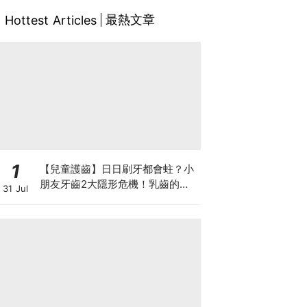
最熱文章
Hottest Articles
1
【兒童護齒】日日刷牙都會蛀？小
朋友牙齒2大隱形危機！乳齒的琺
31 Jul
瑯質比成人薄弱50%！選牙膏要睇
含氟量！