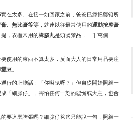
節實在太多。在接一如回家之前，爸爸已經把藥箱所
青膏、無比膏等等，
就連以往最常使用的
運動按摩膏
一提，衣櫃常用的
樟腦丸
是頭號禁品，一千萬個
上要使用的東西不算太多，反而大人的日常用品要注
掉
蠶豆
。
界通行的壯膽話：「你嚇鬼呀？」但自從開始照顧一
變成「細膽仔」，害怕任何一刻的鬆懈或大意，也會
真的要這麼誇張嗎？細膽仔爸爸只能說一句，照顧一