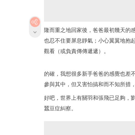
隆而重之地回家後，爸爸最初幾天的
也忍不住要屏息靜氣；小心翼翼地抱
觀看（或負責傳傳遞遞）。
的確，我想很多新手爸爸的感覺也差
參與其中，但又害怕搞和而不知所措
好吧，世界上有關羽和張飛已足夠，
蠶豆症糾察。