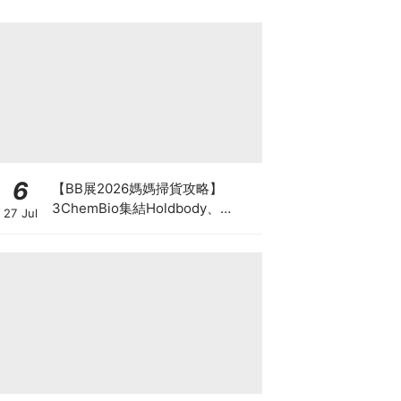
6
【BB展2026媽媽掃貨攻略】
3ChemBio集結Holdbody、
27 Jul
ProVen、森下仁丹、Return人氣
品牌激減！低至18折＋買3送1＋原
箱優惠低至65折