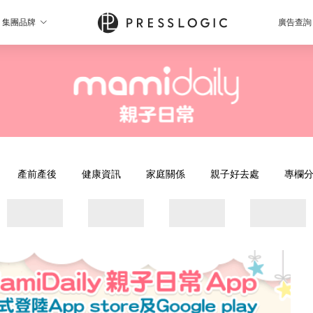
集團品牌
廣告查詢
產前產後
健康資訊
家庭關係
親子好去處
專欄