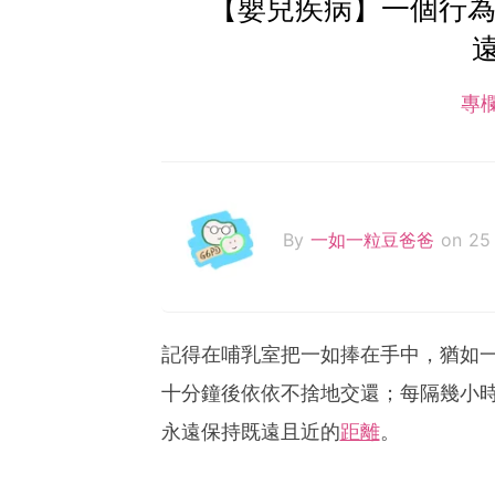
【嬰兒疾病】一個行為
專
By
一如一粒豆爸爸
on 25
記得在哺乳室把一如捧在手中，猶如
十分鐘後依依不捨地交還；每隔幾小
永遠保持既遠且近的
距離
。