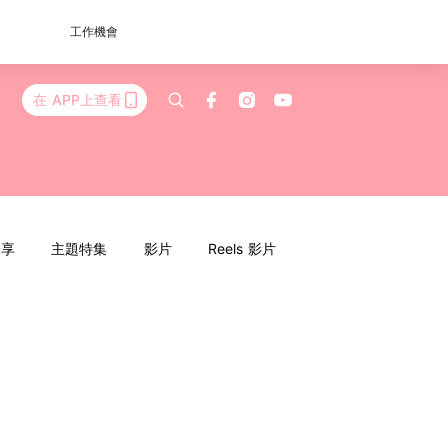
工作機會
在 APP上查看
分享
主題特集
影片
Reels 影片