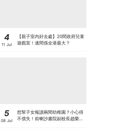
4
【親子室內好去處】20間政府兒童
遊戲室！邊間係全港最大？
11 Jul
5
想幫子女報讀兩間幼稚園？小心得
不償失！前喇沙書院副校長趙榮
08 Jul
德：先問自己能否解決這3大問
題！