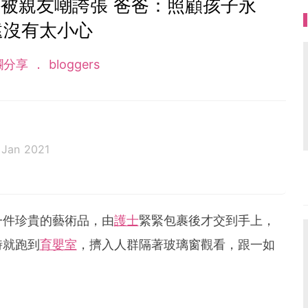
被親友嘲誇張 爸爸：照顧孩子永
遠沒有太小心
欄分享
bloggers
 Jan 2021
一件珍貴的藝術品，由
護士
緊緊包裹後才交到手上，
時就跑到
育嬰室
，擠入人群隔著玻璃窗觀看，跟一如