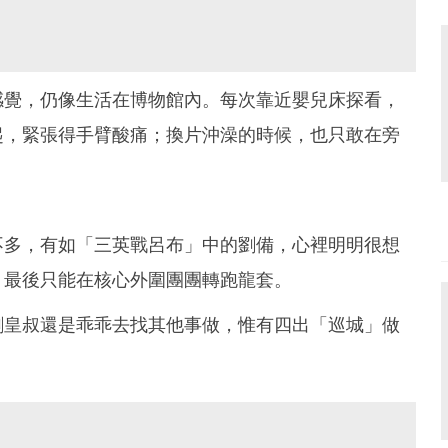
感覺，仍像生活在博物館內。每次靠近嬰兒床探看，
起，緊張得手臂酸痛；換片沖澡的時候，也只敢在旁
不多，有如「三英戰呂布」中的劉備，心裡明明很想
，最後只能在核心外圍團團轉跑龍套。
劉皇叔還是乖乖去找其他事做，惟有四出「巡城」做