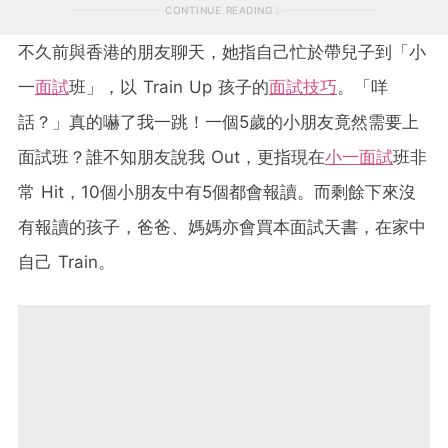
CONTINUE READING
不久前與香港的朋友聊天，她指自己忙於帶兒子到「小
一
面試
班」，以 Train Up 孩子的
面試技巧
。「咩
話？」真的嚇了我一跳！一個5歲的小朋友竟然需要上
面試班？誰不知朋友說我 Out，更指現在
小一面試
班非
常 Hit，10個小朋友中有5個都會報讀。而剩餘下來沒
有報讀的孩子，爸爸、媽媽亦會買本面試天書，在家中
自己 Train。