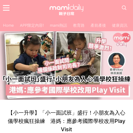
Home
APP限定內容!
mami熱話
教育路
產前產後
健康資訊
【小一升學】「小一面試班」盛行！小朋友為入心
儀學校瘋狂操練 港媽：應參考國際學校改用Play
Visit