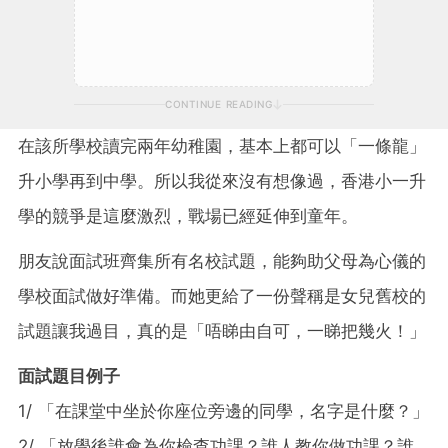
CONTINUE READING
在該所學校讀完兩年幼稚園，基本上都可以「一條龍」
升小學再到中學。所以我從來沒有想像過，香港小一升
學的競爭是這麼激烈，戰場已經延伸到童年。
朋友說面試班齊集所有名校試題，能夠助父母為心儀的
學校面試做好準備。而她更給了一份聲稱是女兒舊校的
試題讓我過目，真的是「唔睇由自可，一睇把幾火！」
面試題目例子
1/ 「在課堂中坐於你座位旁邊的同學，名字是什麼？」
2/ 「放學後誰會為你檢查功課？誰人教你做功課？誰