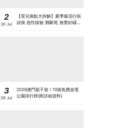
2
【育兒痛點大拆解】夏季爆流行病
頑痰 急性咳敏 難斷尾 無覺好瞓？
30 Jul
中醫教路 一招踢走頑痰斷尾！
3
2026澳門親子遊！10個免費放電
公園排行榜(附詳細資料)
09 Jul