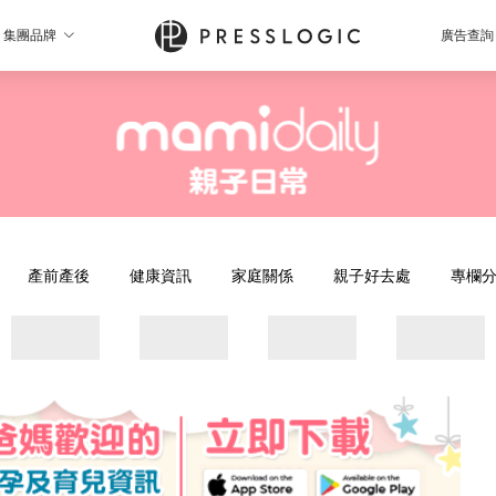
集團品牌
廣告查詢
產前產後
健康資訊
家庭關係
親子好去處
專欄