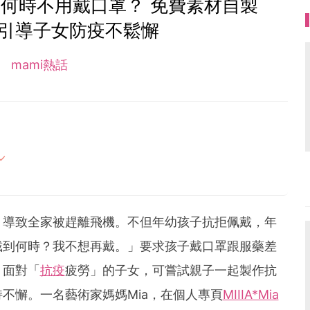
何時不用戴口罩？ 免費素材自製
 引導子女防疫不鬆懈
mami熱話
母的喜怒哀樂，以及無私的愛！
，導致全家被趕離飛機。不但年幼孩子抗拒佩戴，年
戴到何時？我不想再戴。」要求孩子戴口罩跟服藥差
。面對「
抗疫
疲勞」的子女，可嘗試親子一起製作抗
不懈。一名藝術家媽媽Mia，在個人專頁
MIIIA*Mia