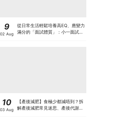
9
從日常生活輕鬆培養高EQ、應變力
滿分的「面試體質」：小一面試最
02 Aug
強備戰指南
10
【產後減肥】食極少都減唔到？拆
解產後減肥常見迷思、產後代謝、
03 Aug
水腫原因＋淋巴引流、Onda Pro
修身攻略