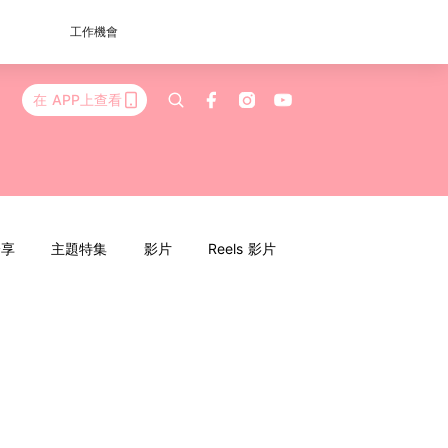
工作機會
在 APP上查看
分享
主題特集
影片
Reels 影片