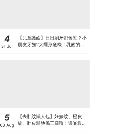
4
【兒童護齒】日日刷牙都會蛀？小
朋友牙齒2大隱形危機！乳齒的琺
31 Jul
瑯質比成人薄弱50%！選牙膏要睇
含氟量！
5
【去肚紋懶人包】妊娠紋、橙皮
紋、肚皮鬆弛係三樣嘢！邊啲救得
03 Aug
返、邊啲只能淡化？