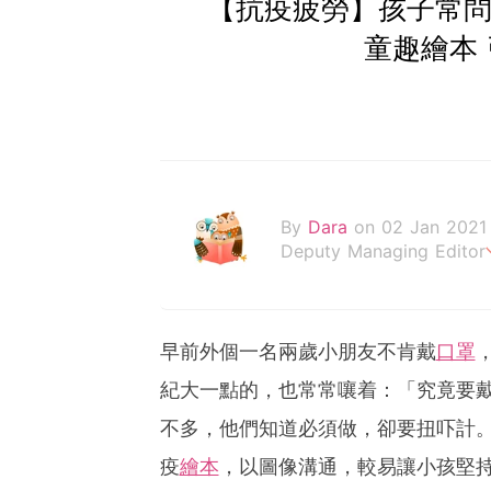
【抗疫疲勞】孩子常問
童趣繪本
By
Dara
on 02 Jan 2021
Deputy Managing Editor
當自己成為父母，才明白父
早前外個一名兩歲小朋友不肯戴
口罩
紀大一點的，也常常嚷着：「究竟要
不多，他們知道必須做，卻要扭吓計
疫
繪本
，以圖像溝通，較易讓小孩堅持