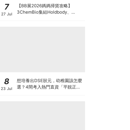
7
【BB展2026媽媽掃貨攻略】
3ChemBio集結Holdbody、
27 Jul
ProVen、森下仁丹、Return人氣
品牌激減！低至18折＋買3送1＋原
箱優惠低至65折
8
想培養出DSE狀元，幼稚園該怎麼
選？4間考入熱門直資「平靚正」
23 Jul
免費幼稚園！