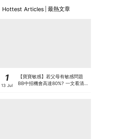
最熱文章
Hottest Articles
1
【寶寶敏感】若父母有敏感問題
BB中招機會高達80%? 一文看清預
13 Jul
防敏感關鍵因素！