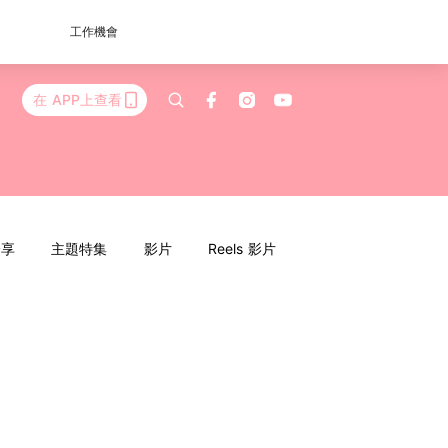
工作機會
在 APP上查看
分享
主題特集
影片
Reels 影片