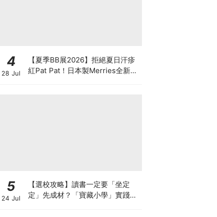
4
【夏季BB展2026】拒絕夏日汗疹
紅Pat Pat！日本製Merries全新超
28 Jul
吸安睡褲挑戰全晚零外漏 皇牌
First Premium系列買1送1！
5
【選校攻略】讀書一定要「坐定
定」先成材？「寶藏小學」實踐動
24 Jul
靜循環激發孩子潛能