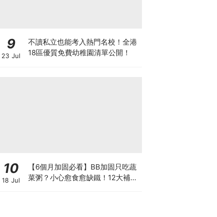
9
不讀私立也能考入熱門名校！全港
18區優質免費幼稚園清單公開！
23 Jul
10
【6個月加固必看】BB加固只吃蔬
菜粥？小心愈食愈缺鐵！12大補鐵
18 Jul
食材清單＋一星期食譜推薦