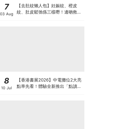
7
【去肚紋懶人包】妊娠紋、橙皮
紋、肚皮鬆弛係三樣嘢！邊啲救得
03 Aug
返、邊啲只能淡化？
8
【香港書展2026】中電攤位2大亮
點率先看！體驗全新推出「點讀故
10 Jul
事書」系列＋升級版《低碳城市規
劃師》電子桌遊