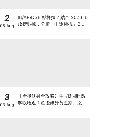
2
IB/AP/DSE 點樣揀？結合 2026 IB
放榜數據，分析「中途轉機」3 大
06 Aug
考慮！
3
【產後修身全攻略】生完B個肚點
解收唔返？產後修身黃金期、腹直
03 Aug
肌分離、紮肚定做機一次睇