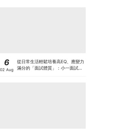
6
從日常生活輕鬆培養高EQ、應變力
滿分的「面試體質」：小一面試最
02 Aug
強備戰指南