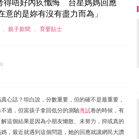
考得唔好內疚懺悔 台星媽媽回應
在意的是妳有沒有盡力而為」
話
親子新聞
育嬰貼士
20
媽真心話？坦白說，分數重要，但的確不是最重要，
白不過，但當孩子拿回低分的測驗
考試
卷的時候，有
了解這個結果是因為小朋友懶散、未努力，抑或真的
媽媽，最近就遇到這個問題，她的回應就讓網民大讚