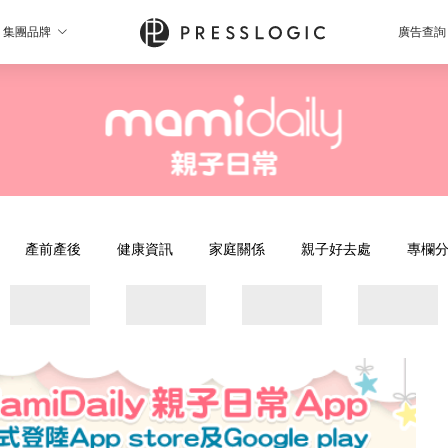
集團品牌
廣告查詢
產前產後
健康資訊
家庭關係
親子好去處
專欄