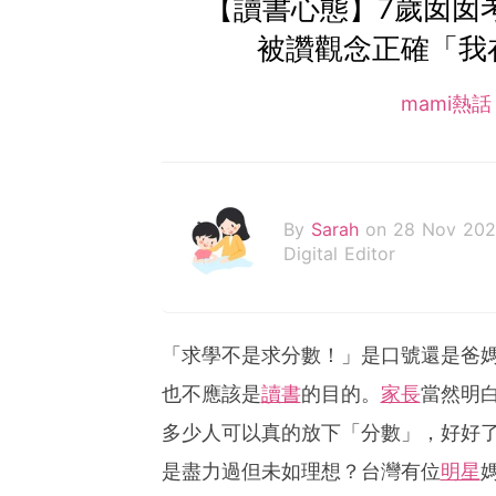
【讀書心態】7歲囡囡
被讚觀念正確「我
mami熱
By
Sarah
on 28 Nov 20
Digital Editor
「求學不是求分數！」是口號還是爸
也不應該是
讀書
的目的。
家長
當然明
多少人可以真的放下「分數」，好好
是盡力過但未如理想？台灣有位
明星