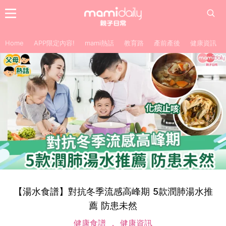
Home
APP限定內容!
mami熱話
教育路
產前產後
健康資訊
【湯水食譜】對抗冬季流感高峰期 5款潤肺湯水推
薦 防患未然
健康食譜
健康資訊