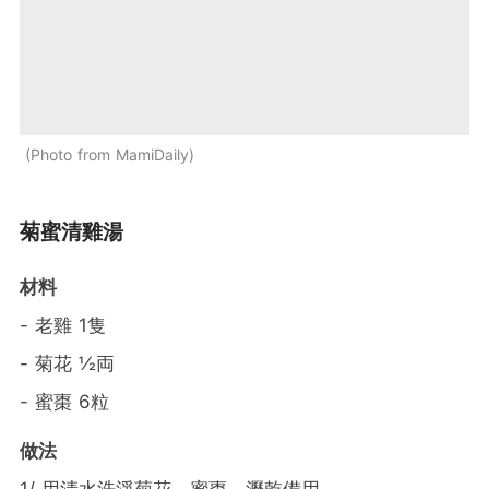
Photo from MamiDaily
菊蜜清雞湯
材料
- 老雞 1隻
- 菊花 ½両
- 蜜棗 6粒
做法
1/ 用清水洗淨菊花、蜜棗，瀝乾備用