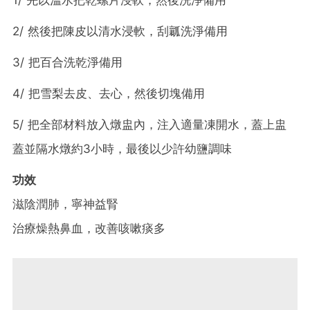
1/ 先以溫水把乾螺片浸軟，然後洗淨備用
2/ 然後把陳皮以清水浸軟，刮瓤洗淨備用
3/ 把百合洗乾淨備用
4/ 把雪梨去皮、去心，然後切塊備用
5/ 把全部材料放入燉盅內，注入適量凍開水，蓋上盅
蓋並隔水燉約3小時，最後以少許幼鹽調味
功效
滋陰潤肺，寧神益腎
治療燥熱鼻血，改善咳嗽痰多