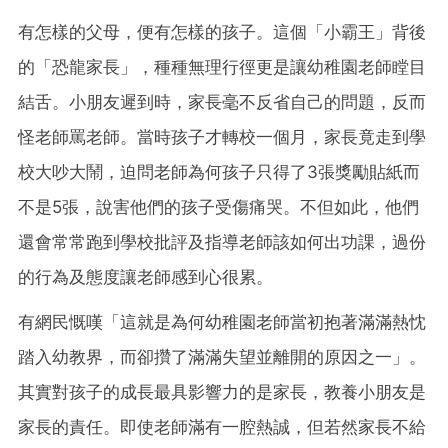
有怎樣的父母，便有怎樣的孩子。這個「小霸王」背後
的「恐龍家長」，種種無理行徑更是讓幼稚園老師瞠目
結舌。小朋友遲到時，家長毫不反省自己的問題，反而
怪老師罵老師。當時孩子才轉校一個月，家長竟走到學
校大吵大鬧，迫問老師為何孩子只得了3張獎勵貼紙而
不是5張，說害他們的孩子受傷痛哭。不但如此，他們
還會常常跑到學校批評及指導老師該如何出功課，過份
的行為及態度讓老師感到心很累。
有網民慨嘆「這就是為何幼稚園老師當初抱著滿滿熱忱
踏入幼教界，而卻攢了滿滿失望並離開的原因之一」。
其實對孩子的成長最具影響力的是家長，教養小朋友是
家長的責任。即使老師滿有一腔熱誠，但若然家長不給