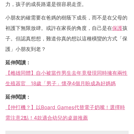
力，孩子的成長路還是很容易走歪。
小朋友的確需要在爸媽的樹蔭下成長，而不是在父母的
袒護下無限放肆。或許在家長的角度，自己是在
保護
孩
子。但認真想想，難道你真的想以這種橫蠻的方式「保
護」小朋友到老？
延伸閱讀：
【雌雄同體】自小被當作男生去年竟發現同時擁有兩性
生殖器官 18歲「男子」懷孕4個月盼成為好媽媽
延伸閱讀：
【仲打機？】以Board Games代替電子奶嘴！選擇時
需注意2點！4款適合幼兒的桌遊推薦