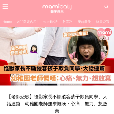
Home
APP限定內容!
mami熱話
教育路
產前產後
健康資訊
【老師悲歌】怪獸家長不斷縱容孩子欺負同學、大
話連篇 幼稚園老師無奈慨嘆：心痛、無力、想放
棄