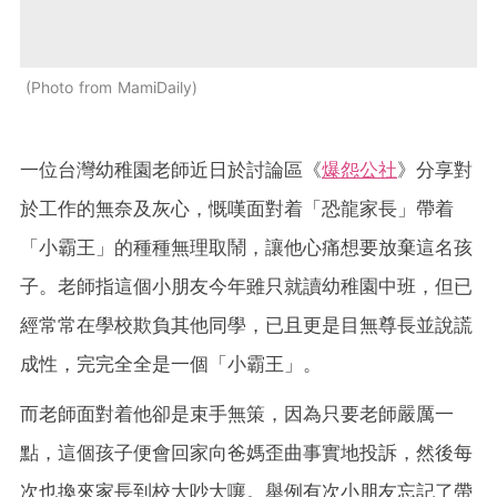
Photo from MamiDaily
一位台灣幼稚園老師近日於討論區《
爆怨公社
》分享對
於工作的無奈及灰心，慨嘆面對着「恐龍家長」帶着
「小霸王」的種種無理取鬧，讓他心痛想要放棄這名孩
子。老師指這個小朋友今年雖只就讀幼稚園中班，但已
經常常在學校欺負其他同學，已且更是目無尊長並說謊
成性，完完全全是一個「小霸王」。
而老師面對着他卻是束手無策，因為只要老師嚴厲一
點，這個孩子便會回家向爸媽歪曲事實地投訴，然後每
次也換來家長到校大吵大嚷。舉例有次小朋友忘記了帶