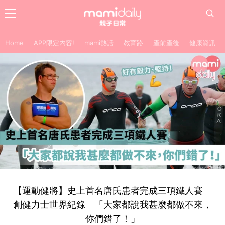
Home
APP限定內容!
mami熱話
教育路
產前產後
健康資訊
【運動健將】史上首名唐氏患者完成三項鐵人賽
創健力士世界紀錄 「大家都說我甚麼都做不來，
你們錯了！」