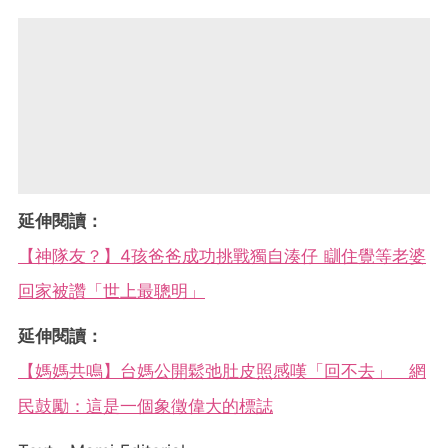
延伸閱讀：
【神隊友？】4孩爸爸成功挑戰獨自湊仔 瞓住覺等老婆
回家被讚「世上最聰明」
延伸閱讀：
【媽媽共鳴】台媽公開鬆弛肚皮照感嘆「回不去」 網
民鼓勵：這是一個象徵偉大的標誌